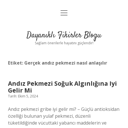
menüyü
Anasayfa
aç
Gizlilik Politikası
Dayanıklı Fikirler Blogu
Yasal Uyarı
Sağlam önerilerle hayatını güçlendir!
Hakkımızda
Etiket:
Gerçek andız pekmezi nasıl anlaşılır
Andız Pekmezi Soğuk Algınlığına Iyi
Gelir Mi
Tarih: Ekim 5, 2024
Andız pekmezi gribe iyi gelir mi? – Güçlü antioksidan
özelliği bulunan yulaf pekmezi, düzenli
tüketildiğinde vücuttaki yabancı maddelerin ve