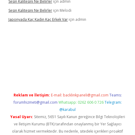
Sesin Kalitesini Ne Belirler
için
admin
Sesin Kalitesini Ne Belirler
için
Melodi
Japonyada Kaç Kadın Kaç Erkek Var
için
admin
iabella
Reklam ve İletişim:
E-mail:
backlinkpaneli@gmail.com
Teams:
forumhizmeti@gmail.com
Whatsapp: 0262 606 0 726
Telegram:
@karabul
Yasal Uyarı:
Sitemiz, 5651 Sayılı Kanun gereğince Bilgi Teknolojileri
ve İletişim Kurumu (BTK) tarafından onaylanmış bir Yer Sağlayıcı
olarak hizmet vermektedir. Bu nedenle, sitedeki içerikleri proaktif