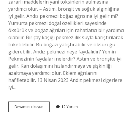
zararlı maddelerin yani toksinlerin atılmasına
yardımcı olur. – Astım, bronşit ve soğuk algınlığına
iyi gelir. Andız pekmezi boğaz ağrısına iyi gelir mi?
Yumurta pekmezi doğal özellikleri sayesinde
öksürük ve boğaz ağrıları için rahatlatıcı bir yardımcı
olabilir. Bir çay kaşığı pekmez ılık suyla karıştırılarak
tüketilebilir. Bu boğazı yatıştırabilir ve öksürüğü
giderebilir. Andız pekmezi neye faydalıdır? Yemin
Pekmezinin faydaları nelerdir? Astım ve bronşite iyi
gelir. Kan dolaşımını hızlandırmaya ve şişkinliği
azaltmaya yardımcı olur. Eklem ağrılarını
hafifletebilir. 13 Nisan 2023 Andız pekmezi ciğerlere
iyi…
Andız
Devamını okuyun
12 Yorum
Pekmezi
Soğuk
Algınlığına
Iyi