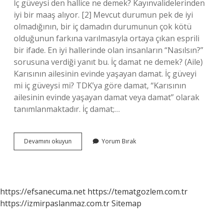
İç güveysi den hallice ne demek? Kayınvalidelerinden
iyi bir maaş alıyor. [2] Mevcut durumun pek de iyi
olmadığının, bir iç damadın durumunun çok kötü
olduğunun farkına varılmasıyla ortaya çıkan esprili
bir ifade. En iyi hallerinde olan insanların “Nasılsın?”
sorusuna verdiği yanıt bu. İç damat ne demek? (Aile)
Karısının ailesinin evinde yaşayan damat. İç güveyi
mi iç güveysi mi? TDK’ya göre damat, “Karısının
ailesinin evinde yaşayan damat veya damat” olarak
tanımlanmaktadır. İç damat;…
Iç
Devamını okuyun
Yorum Bırak
Güvey
Kime
Denir
https://efsanecuma.net
https://tematgozlem.com.tr
https://izmirpaslanmaz.com.tr
Sitemap