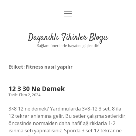
menüyü
Anasayfa
aç
Gizlilik Politikası
Dayanıklı Fikirler Blogu
Yasal Uyarı
Sağlam önerilerle hayatını güçlendir!
Hakkımızda
Etiket:
Fitness nasıl yapılır
12 3 30 Ne Demek
Tarih: Ekim 2, 2024
3×8 12 ne demek? Yardımcılarda 3×8-12 3 set, 8 ila
12 tekrar anlamına gelir. Bu setler çalışma setleridir,
öncesinde normalden daha hafif ağırlıklarla 1-2
ısınma seti yapmalısınız. Sporda 3 set 12 tekrar ne