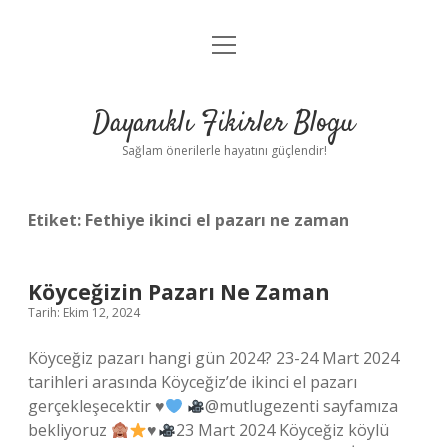
menüyü
Anasayfa
aç
Gizlilik Politikası
Dayanıklı Fikirler Blogu
Yasal Uyarı
Sağlam önerilerle hayatını güçlendir!
Hakkımızda
Etiket:
Fethiye ikinci el pazarı ne zaman
Köyceğizin Pazarı Ne Zaman
Tarih: Ekim 12, 2024
Köyceğiz pazarı hangi gün 2024? 23-24 Mart 2024
tarihleri ​​arasında Köyceğiz’de ikinci el pazarı
gerçekleşecektir
♥️
@mutlugezenti sayfamıza
bekliyoruz
♥️
23 Mart 2024 Köyceğiz köylü