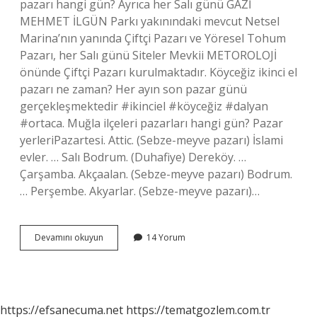
pazarı hangi gün? Ayrıca her Salı günü GAZİ
MEHMET İLGÜN Parkı yakınındaki mevcut Netsel
Marina’nın yanında Çiftçi Pazarı ve Yöresel Tohum
Pazarı, her Salı günü Siteler Mevkii METOROLOJİ
önünde Çiftçi Pazarı kurulmaktadır. Köyceğiz ikinci el
pazarı ne zaman? Her ayın son pazar günü
gerçekleşmektedir #ikinciel #köyceğiz #dalyan
#ortaca. Muğla ilçeleri pazarları hangi gün? Pazar
yerleriPazartesi. Attic. (Sebze-meyve pazarı) İslami
evler. … Salı Bodrum. (Duhafiye) Dereköy. …
Çarşamba. Akçaalan. (Sebze-meyve pazarı) Bodrum.
… Perşembe. Akyarlar. (Sebze-meyve pazarı)…
Köyceğizin
Devamını okuyun
14 Yorum
Pazarı
Ne
Zaman
https://efsanecuma.net
https://tematgozlem.com.tr