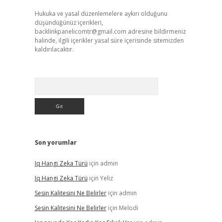
Hukuka ve yasal düzenlemelere aykırı olduğunu
düşündüğünüz içerikleri,
backlinkpanelicomtr@gmail.com
adresine bildirmeniz
halinde, ilgili içerikler yasal süre içerisinde sitemizden
kaldırılacaktır.
Arama
Son yorumlar
Iq Hangi Zeka Türü
için
admin
Iq Hangi Zeka Türü
için
Yeliz
Sesin Kalitesini Ne Belirler
için
admin
Sesin Kalitesini Ne Belirler
için
Melodi