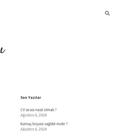
u
Sidebar
Son Yazılar
piabella
CV sırası nasıl olmalı ?
Ağustos 6, 2026
Kumaş boyası sağlıklı mıdır ?
Ağustos 6, 2026