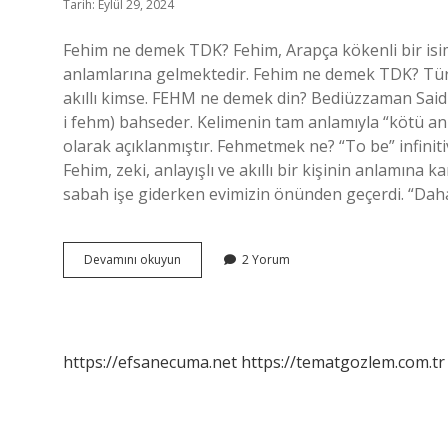
Tarih: Eylül 29, 2024
Fehim ne demek TDK? Fehim, Arapça kökenli bir isim 
anlamlarına gelmektedir. Fehim ne demek TDK? Türk 
akıllı kimse. FEHM ne demek din? Bediüzzaman Said
i fehm) bahseder. Kelimenin tam anlamıyla “kötü an
olarak açıklanmıştır. Fehmetmek ne? “To be” infiniti
Fehim, zeki, anlayışlı ve akıllı bir kişinin anlamına 
sabah işe giderken evimizin önünden geçerdi. “Da
Fehm
Devamını okuyun
2 Yorum
Ne
Demek
Tdk
https://efsanecuma.net
https://tematgozlem.com.tr