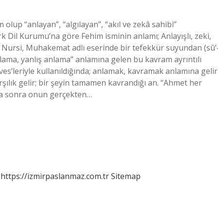
olup “anlayan”, “algılayan”, “akıl ve zekâ sahibi”
Dil Kurumu’na göre Fehim isminin anlamı; Anlayışlı, zeki,
 Nursi, Muhakemat adlı eserinde bir tefekkür suyundan (sû’
lama, yanlış anlama” anlamına gelen bu kavram ayrıntılı
ves’leriyle kullanıldığında; anlamak, kavramak anlamına gelir
karşılık gelir; bir şeyin tamamen kavrandığı an. “Ahmet her
ha sonra onun gerçekten…
https://izmirpaslanmaz.com.tr
Sitemap