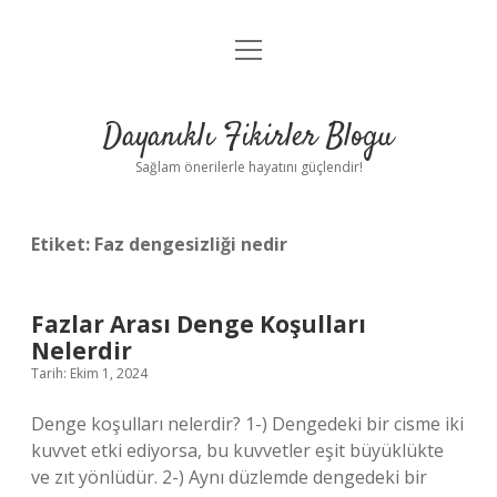
menüyü
Anasayfa
aç
Gizlilik Politikası
Dayanıklı Fikirler Blogu
Yasal Uyarı
Sağlam önerilerle hayatını güçlendir!
Hakkımızda
Etiket:
Faz dengesizliği nedir
Fazlar Arası Denge Koşulları
Nelerdir
Tarih: Ekim 1, 2024
Denge koşulları nelerdir? 1-) Dengedeki bir cisme iki
kuvvet etki ediyorsa, bu kuvvetler eşit büyüklükte
ve zıt yönlüdür. 2-) Aynı düzlemde dengedeki bir