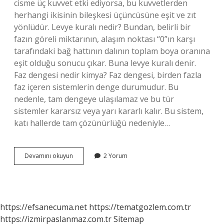
cisme üç kuvvet etki ediyorsa, bu kuvvetlerden
herhangi ikisinin bileşkesi üçüncüsüne eşit ve zıt
yönlüdür. Levye kuralı nedir? Bundan, belirli bir
fazın göreli miktarının, alaşım noktası “0”ın karşı
tarafındaki bağ hattının dalının toplam boya oranına
eşit olduğu sonucu çıkar. Buna levye kuralı denir.
Faz dengesi nedir kimya? Faz dengesi, birden fazla
faz içeren sistemlerin denge durumudur. Bu
nedenle, tam dengeye ulaşılamaz ve bu tür
sistemler kararsız veya yarı kararlı kalır. Bu sistem,
katı hallerde tam çözünürlüğü nedeniyle…
Fazlar
Devamını okuyun
2 Yorum
Arası
Denge
Koşulları
Nelerdir
https://efsanecuma.net
https://tematgozlem.com.tr
https://izmirpaslanmaz.com.tr
Sitemap