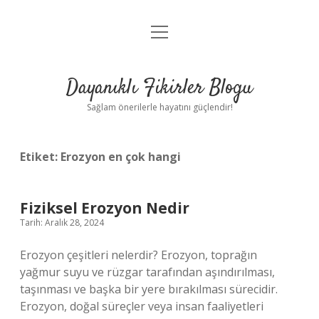
menüyü
Anasayfa
aç
Gizlilik Politikası
Dayanıklı Fikirler Blogu
Yasal Uyarı
Sağlam önerilerle hayatını güçlendir!
Hakkımızda
Etiket:
Erozyon en çok hangi
Fiziksel Erozyon Nedir
Tarih: Aralık 28, 2024
Erozyon çeşitleri nelerdir? Erozyon, toprağın
yağmur suyu ve rüzgar tarafından aşındırılması,
taşınması ve başka bir yere bırakılması sürecidir.
Erozyon, doğal süreçler veya insan faaliyetleri