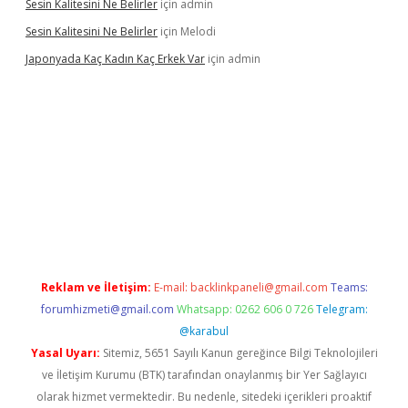
Sesin Kalitesini Ne Belirler
için
admin
Sesin Kalitesini Ne Belirler
için
Melodi
Japonyada Kaç Kadın Kaç Erkek Var
için
admin
iabella
Reklam ve İletişim:
E-mail:
backlinkpaneli@gmail.com
Teams:
forumhizmeti@gmail.com
Whatsapp: 0262 606 0 726
Telegram:
@karabul
Yasal Uyarı:
Sitemiz, 5651 Sayılı Kanun gereğince Bilgi Teknolojileri
ve İletişim Kurumu (BTK) tarafından onaylanmış bir Yer Sağlayıcı
olarak hizmet vermektedir. Bu nedenle, sitedeki içerikleri proaktif