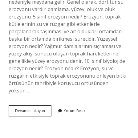
nedeniyle meydana gelir. Genel olarak, dört tür su
erozyonu vardır: damlama, yüzey, oluk ve oluk
erozyonu. 5.sınıf erozyon nedir? Erozyon, toprak
kütlelerinin su ve rüzgar gibi etkenlerle
parçalanarak taşınması ve ait oldukları ortamdan
başka bir ortamda birikmesi sürecidir. Yüzeysel
erozyon nedir? Yağmur damlalarının sıçraması ve
yüzey akışı sonucu oluşan toprak hareketlerine
genellikle yüzey erozyonu denir. 10. sınıf biyolojide
erozyon nedir? Erozyon nedir? Erozyon, su ve
rüzgarın etkisiyle toprak erozyonunu önleyen bitki
örtüsünün tahribiyle koruyucu örtüsünden
yoksun…
Fiziksel
Devamını okuyun
Yorum Bırak
Erozyon
Nedir