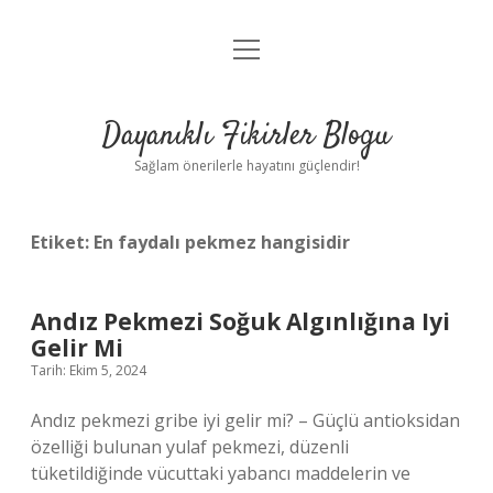
menüyü
Anasayfa
aç
Gizlilik Politikası
Dayanıklı Fikirler Blogu
Yasal Uyarı
Sağlam önerilerle hayatını güçlendir!
Hakkımızda
Etiket:
En faydalı pekmez hangisidir
Andız Pekmezi Soğuk Algınlığına Iyi
Gelir Mi
Tarih: Ekim 5, 2024
Andız pekmezi gribe iyi gelir mi? – Güçlü antioksidan
özelliği bulunan yulaf pekmezi, düzenli
tüketildiğinde vücuttaki yabancı maddelerin ve