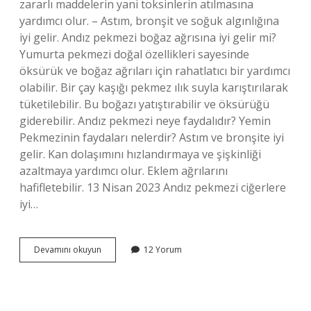
zararlı maddelerin yani toksinlerin atılmasına
yardımcı olur. – Astım, bronşit ve soğuk algınlığına
iyi gelir. Andız pekmezi boğaz ağrısına iyi gelir mi?
Yumurta pekmezi doğal özellikleri sayesinde
öksürük ve boğaz ağrıları için rahatlatıcı bir yardımcı
olabilir. Bir çay kaşığı pekmez ılık suyla karıştırılarak
tüketilebilir. Bu boğazı yatıştırabilir ve öksürüğü
giderebilir. Andız pekmezi neye faydalıdır? Yemin
Pekmezinin faydaları nelerdir? Astım ve bronşite iyi
gelir. Kan dolaşımını hızlandırmaya ve şişkinliği
azaltmaya yardımcı olur. Eklem ağrılarını
hafifletebilir. 13 Nisan 2023 Andız pekmezi ciğerlere
iyi…
Andız
Devamını okuyun
12 Yorum
Pekmezi
Soğuk
Algınlığına
Iyi