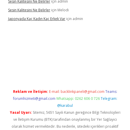
Sesin Kalitesini Ne Belirler
için
admin
Sesin Kalitesini Ne Belirler
için
Melodi
Japonyada Kaç Kadın Kaç Erkek Var
için
admin
iabella
Reklam ve İletişim:
E-mail:
backlinkpaneli@gmail.com
Teams:
forumhizmeti@gmail.com
Whatsapp: 0262 606 0 726
Telegram:
@karabul
Yasal Uyarı:
Sitemiz, 5651 Sayılı Kanun gereğince Bilgi Teknolojileri
ve İletişim Kurumu (BTK) tarafından onaylanmış bir Yer Sağlayıcı
olarak hizmet vermektedir. Bu nedenle, sitedeki içerikleri proaktif