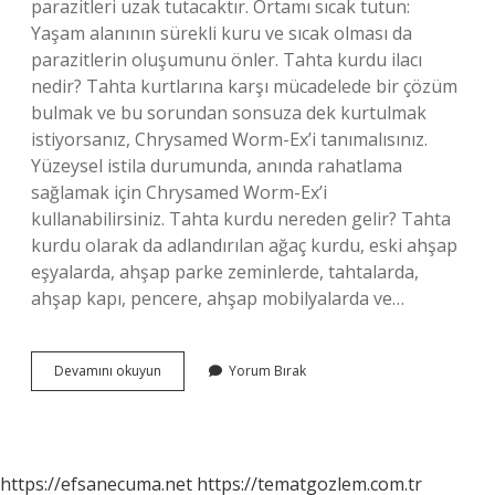
parazitleri uzak tutacaktır. Ortamı sıcak tutun:
Yaşam alanının sürekli kuru ve sıcak olması da
parazitlerin oluşumunu önler. Tahta kurdu ilacı
nedir? Tahta kurtlarına karşı mücadelede bir çözüm
bulmak ve bu sorundan sonsuza dek kurtulmak
istiyorsanız, Chrysamed Worm-Ex’i tanımalısınız.
Yüzeysel istila durumunda, anında rahatlama
sağlamak için Chrysamed Worm-Ex’i
kullanabilirsiniz. Tahta kurdu nereden gelir? Tahta
kurdu olarak da adlandırılan ağaç kurdu, eski ahşap
eşyalarda, ahşap parke zeminlerde, tahtalarda,
ahşap kapı, pencere, ahşap mobilyalarda ve…
Kurtlanan
Devamını okuyun
Yorum Bırak
Tahtaya
Ne
Yapılır
https://efsanecuma.net
https://tematgozlem.com.tr