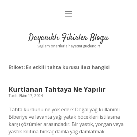
menüyü
Anasayfa
aç
Gizlilik Politikası
Dayanıklı Fikirler Blogu
Yasal Uyarı
Sağlam önerilerle hayatını güçlendir!
Hakkımızda
Etiket:
En etkili tahta kurusu ilacı hangisi
Kurtlanan Tahtaya Ne Yapılır
Tarih: Ekim 17, 2024
Tahta kurdunu ne yok eder? Doğal yağ kullanımı:
Biberiye ve lavanta yağı yatak böcekleri istilasına
karşı çözümler arasındadır. Bir yastık, yorgan veya
yastık kılıfına birkaç damla yağ damlatmak