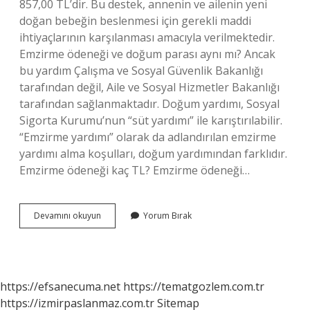
857,00 TL’dir. Bu destek, annenin ve ailenin yeni
doğan bebeğin beslenmesi için gerekli maddi
ihtiyaçlarının karşılanması amacıyla verilmektedir.
Emzirme ödeneği ve doğum parası aynı mı? Ancak
bu yardım Çalışma ve Sosyal Güvenlik Bakanlığı
tarafından değil, Aile ve Sosyal Hizmetler Bakanlığı
tarafından sağlanmaktadır. Doğum yardımı, Sosyal
Sigorta Kurumu’nun “süt yardımı” ile karıştırılabilir.
“Emzirme yardımı” olarak da adlandırılan emzirme
yardımı alma koşulları, doğum yardımından farklıdır.
Emzirme ödeneği kaç TL? Emzirme ödeneği…
Doğumdan
Devamını okuyun
Yorum Bırak
Sonra
Süt
Parası
Ne
Zaman
https://efsanecuma.net
https://tematgozlem.com.tr
Alınır
https://izmirpaslanmaz.com.tr
Sitemap