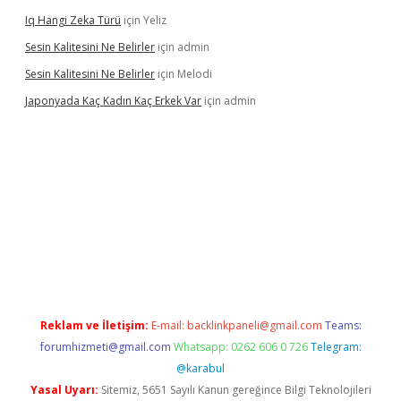
Iq Hangi Zeka Türü
için
Yeliz
Sesin Kalitesini Ne Belirler
için
admin
Sesin Kalitesini Ne Belirler
için
Melodi
Japonyada Kaç Kadın Kaç Erkek Var
için
admin
iabella
Reklam ve İletişim:
E-mail:
backlinkpaneli@gmail.com
Teams:
forumhizmeti@gmail.com
Whatsapp: 0262 606 0 726
Telegram:
@karabul
Yasal Uyarı:
Sitemiz, 5651 Sayılı Kanun gereğince Bilgi Teknolojileri