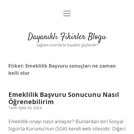
menüyü
Anasayfa
aç
Gizlilik Politikası
Dayanıklı Fikirler Blogu
Yasal Uyarı
Sağlam önerilerle hayatını güçlendir!
Hakkımızda
Etiket:
Emeklilik Başvuru sonuçları ne zaman
belli olur
Emeklilik Başvuru Sonucunu Nasıl
Öğrenebilirim
Tarih: Eylül 30, 2024
Emeklilik onayı nasıl anlaşılır? Bunlardan biri Sosyal
Sigorta Kurumu’nun (SGK) kendi web sitesidir. Diğeri