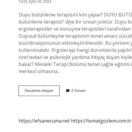
Tarih: Eylül 30, 2024
Duyu bütünleme terapisini kim yapar? DUYU BÜT
bütünleme terapisti” diye bir ünvan yoktur. Duyu bü
ergoterapistler ve konuşma terapistleri tarafından 
Duyusal bütünleşme terapisinin temel amacı; vücudu
koordinasyonunun etkinleştirilmesidir. Bu yöntem y
kullanılmalıdır. Ergoterapi hangi durumlarda yapılır? 
özel tedavi ve psikolojik yardıma ihtiyaç duyan kiş
bakar? Mesleki Terapi Bölümü temel sağlık eğitimi de
merkezi olmasına…
Ergoterapi
Devamını okuyun
2 Yorum
Ve
Duyu
Bütünleme
Aynı
Şey
https://efsanecuma.net
https://tematgozlem.com.tr
Mi