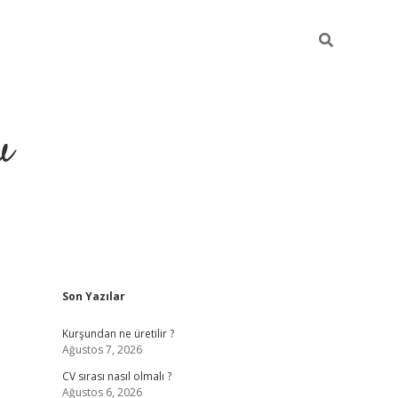
u
Sidebar
Son Yazılar
piabella
Kurşundan ne üretilir ?
Ağustos 7, 2026
CV sırası nasıl olmalı ?
Ağustos 6, 2026