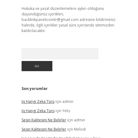
Hukuka ve yasal düzenlemelere aykırı olduğunu
düşündüğünüz içerikleri,
backlinkpanelicomtr@gmail.com
adresine bildirmeniz
halinde, ilgili içerikler yasal süre içerisinde sitemizden
kaldırılacaktır.
Arama
Son yorumlar
Iq Hangi Zeka Türü
için
admin
Iq Hangi Zeka Türü
için
Yeliz
Sesin Kalitesini Ne Belirler
için
admin
Sesin Kalitesini Ne Belirler
için
Melodi