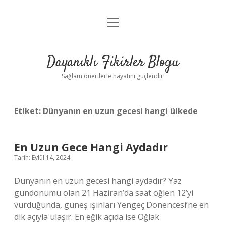
menüyü
Anasayfa
aç
Gizlilik Politikası
Dayanıklı Fikirler Blogu
Yasal Uyarı
Sağlam önerilerle hayatını güçlendir!
Hakkımızda
Etiket:
Dünyanın en uzun gecesi hangi ülkede
En Uzun Gece Hangi Aydadır
Tarih: Eylül 14, 2024
Dünyanın en uzun gecesi hangi aydadır? Yaz
gündönümü olan 21 Haziran’da saat öğlen 12’yi
vurduğunda, güneş ışınları Yengeç Dönencesi’ne en
dik açıyla ulaşır. En eğik açıda ise Oğlak