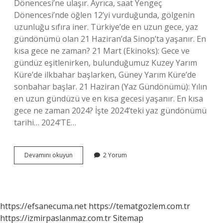
Dönencesi’ne ulaşır. Ayrıca, saat Yengeç
Dönencesi’nde öğlen 12’yi vurduğunda, gölgenin
uzunluğu sıfıra iner. Türkiye’de en uzun gece, yaz
gündönümü olan 21 Haziran’da Sinop’ta yaşanır. En
kısa gece ne zaman? 21 Mart (Ekinoks): Gece ve
gündüz eşitlenirken, bulunduğumuz Kuzey Yarım
Küre’de ilkbahar başlarken, Güney Yarım Küre’de
sonbahar başlar. 21 Haziran (Yaz Gündönümü): Yılın
en uzun gündüzü ve en kısa gecesi yaşanır. En kısa
gece ne zaman 2024? İşte 2024’teki yaz gündönümü
tarihi… 2024’TE…
En
Devamını okuyun
2 Yorum
Uzun
Gece
Hangi
Aydadır
https://efsanecuma.net
https://tematgozlem.com.tr
https://izmirpaslanmaz.com.tr
Sitemap