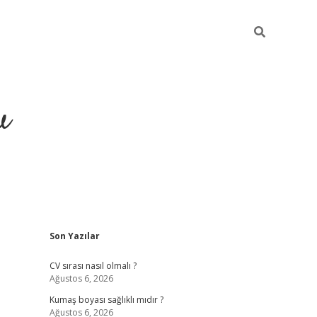
u
Sidebar
Son Yazılar
piabella
CV sırası nasıl olmalı ?
Ağustos 6, 2026
Kumaş boyası sağlıklı mıdır ?
Ağustos 6, 2026