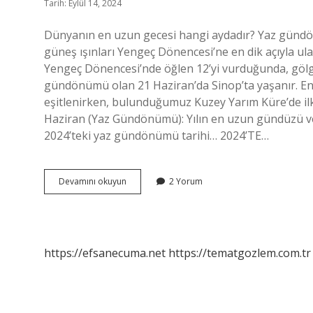
Tarih: Eylül 14, 2024
Dünyanın en uzun gecesi hangi aydadır? Yaz gündö
güneş ışınları Yengeç Dönencesi’ne en dik açıyla ulaş
Yengeç Dönencesi’nde öğlen 12’yi vurduğunda, gölge
gündönümü olan 21 Haziran’da Sinop’ta yaşanır. En
eşitlenirken, bulunduğumuz Kuzey Yarım Küre’de il
Haziran (Yaz Gündönümü): Yılın en uzun gündüzü ve 
2024’teki yaz gündönümü tarihi… 2024’TE…
En
Devamını okuyun
2 Yorum
Uzun
Gece
Hangi
Aydadır
https://efsanecuma.net
https://tematgozlem.com.tr