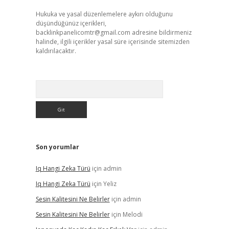
Hukuka ve yasal düzenlemelere aykırı olduğunu
düşündüğünüz içerikleri,
backlinkpanelicomtr@gmail.com
adresine bildirmeniz
halinde, ilgili içerikler yasal süre içerisinde sitemizden
kaldırılacaktır.
Arama
Son yorumlar
Iq Hangi Zeka Türü
için
admin
Iq Hangi Zeka Türü
için
Yeliz
Sesin Kalitesini Ne Belirler
için
admin
Sesin Kalitesini Ne Belirler
için
Melodi