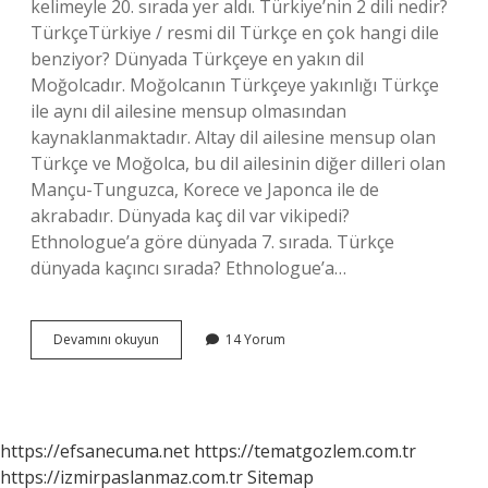
kelimeyle 20. sırada yer aldı. Türkiye’nin 2 dili nedir?
TürkçeTürkiye / resmi dil Türkçe en çok hangi dile
benziyor? Dünyada Türkçeye en yakın dil
Moğolcadır. Moğolcanın Türkçeye yakınlığı Türkçe
ile aynı dil ailesine mensup olmasından
kaynaklanmaktadır. Altay dil ailesine mensup olan
Türkçe ve Moğolca, bu dil ailesinin diğer dilleri olan
Mançu-Tunguzca, Korece ve Japonca ile de
akrabadır. Dünyada kaç dil var vikipedi?
Ethnologue’a göre dünyada 7. sırada. Türkçe
dünyada kaçıncı sırada? Ethnologue’a…
Wikipedia
Devamını okuyun
14 Yorum
Türkçe
Kaçıncı
Sırada
https://efsanecuma.net
https://tematgozlem.com.tr
https://izmirpaslanmaz.com.tr
Sitemap