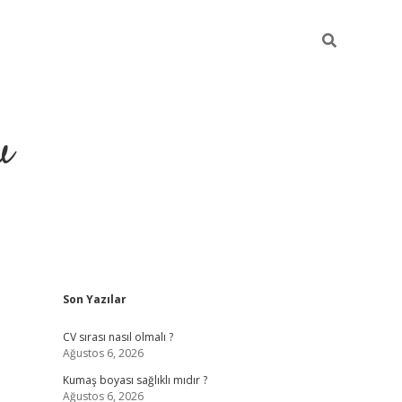
u
Sidebar
Son Yazılar
piabella
CV sırası nasıl olmalı ?
Ağustos 6, 2026
Kumaş boyası sağlıklı mıdır ?
Ağustos 6, 2026