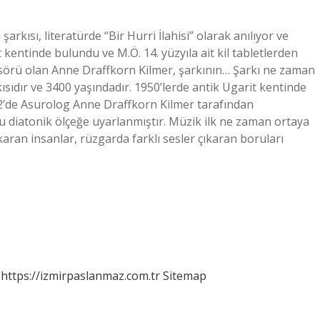
arkısı, literatürde “Bir Hurri İlahisi” olarak anılıyor ve
t kentinde bulundu ve M.Ö. 14. yüzyıla ait kil tabletlerden
fesörü olan Anne Draffkorn Kilmer, şarkının… Şarkı ne zaman
kısıdır ve 3400 yaşındadır. 1950’lerde antik Ugarit kentinde
972’de Asurolog Anne Draffkorn Kilmer tarafından
 diatonik ölçeğe uyarlanmıştır. Müzik ilk ne zaman ortaya
ıkaran insanlar, rüzgarda farklı sesler çıkaran boruları
https://izmirpaslanmaz.com.tr
Sitemap