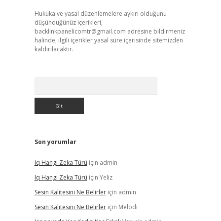
Hukuka ve yasal düzenlemelere aykırı olduğunu
düşündüğünüz içerikleri,
backlinkpanelicomtr@gmail.com
adresine bildirmeniz
halinde, ilgili içerikler yasal süre içerisinde sitemizden
kaldırılacaktır.
Arama
Son yorumlar
Iq Hangi Zeka Türü
için
admin
Iq Hangi Zeka Türü
için
Yeliz
Sesin Kalitesini Ne Belirler
için
admin
Sesin Kalitesini Ne Belirler
için
Melodi