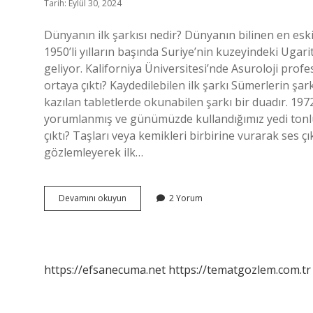
Tarih: Eylül 30, 2024
Dünyanın ilk şarkısı nedir? Dünyanın bilinen en eski ş
1950’li yılların başında Suriye’nin kuzeyindeki Ugari
geliyor. Kaliforniya Üniversitesi’nde Asuroloji pro
ortaya çıktı? Kaydedilebilen ilk şarkı Sümerlerin şar
kazılan tabletlerde okunabilen şarkı bir duadır. 1
yorumlanmış ve günümüzde kullandığımız yedi tonlu
çıktı? Taşları veya kemikleri birbirine vurarak ses ç
gözlemleyerek ilk…
Ilk
Devamını okuyun
2 Yorum
Şarkı
Ne
Zaman
Çıktı
https://efsanecuma.net
https://tematgozlem.com.tr