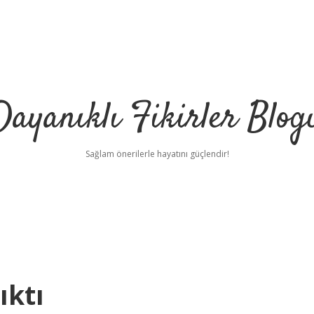
Dayanıklı Fikirler Blog
Sağlam önerilerle hayatını güçlendir!
ıktı