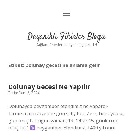
menüyü
Anasayfa
aç
Gizlilik Politikası
Dayanıklı Fikirler Blogu
Yasal Uyarı
Sağlam önerilerle hayatını güçlendir!
Hakkımızda
Etiket:
Dolunay gecesi ne anlama gelir
Dolunay Gecesi Ne Yapılır
Tarih: Ekim 8, 2024
Dolunayda peygamber efendimiz ne yapardı?
Tirmizî’nin rivayetine göre; “Ey Ebû Zerr, her ayda üç
gün oruç tuttuğun zaman, 13, 14 ve 15. günleri de
oruç tut.”
Peygamber Efendimiz, 1400 yıl önce