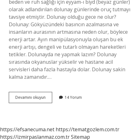
beden ve ruh sağlığı için eyyam-ı biyd (beyaz günler)
olarak adlandırılan dolunay günlerinde oruç tutmayı
tavsiye etmiştir. Dolunay olduğu gece ne olur?
Dolunay: Gökyüzündeki basıncın azalmasına ve
insanların aurasının artmasına neden olur, böylece
enerji artar. Ayın manipülasyonuyla oluşan bu ek
enerji artışı, dengeli ve tutarlı olmayan hareketleri
tetikler. Dolunayda ne yapmak lazım? Dolunay
sırasında okyanuslar yükselir ve hastane acil
servisleri daha fazla hastayla dolar. Dolunay sakin
kalma zamanıdır.…
Dolunay
Devamını okuyun
14 Yorum
Gecesi
Ne
Yapılır
https://efsanecuma.net
https://tematgozlem.com.tr
https://izmirpaslanmaz.com.tr
Sitemap