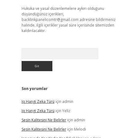
Hukuka ve yasal düzenlemelere aykırı olduğunu
düşündüğünüz içerikleri,
backlinkpanelicomtr@gmail.com
adresine bildirmeniz
halinde, ilgili içerikler yasal süre içerisinde sitemizden
kaldırılacaktır.
Arama
Son yorumlar
Iq Hangi Zeka Türü
için
admin
Iq Hangi Zeka Türü
için
Yeliz
Sesin Kalitesini Ne Belirler
için
admin
Sesin Kalitesini Ne Belirler
için
Melodi