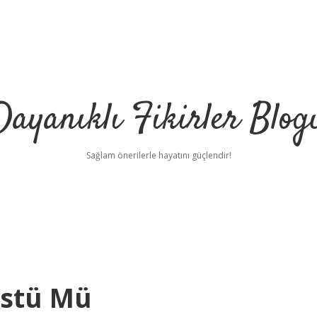
Dayanıklı Fikirler Blog
Sağlam önerilerle hayatını güçlendir!
Üstü Mü