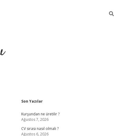
u
Sidebar
Son Yazılar
piabella
Kurşundan ne üretilir ?
Ağustos 7, 2026
CV sırası nasıl olmalı ?
Ağustos 6, 2026