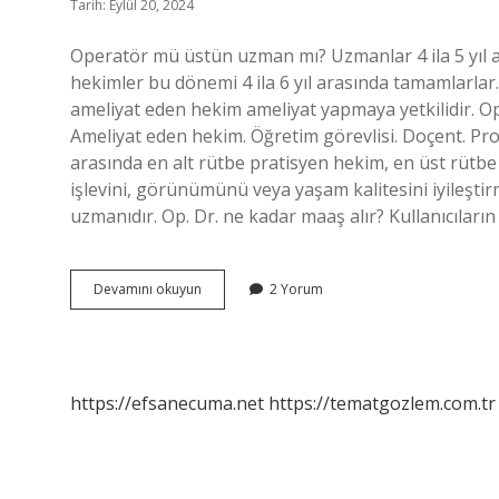
Tarih: Eylül 20, 2024
Operatör mü üstün uzman mı? Uzmanlar 4 ila 5 yıl 
hekimler bu dönemi 4 ila 6 yıl arasında tamamlarlar
ameliyat eden hekim ameliyat yapmaya yetkilidir. O
Ameliyat eden hekim. Öğretim görevlisi. Doçent. Pr
arasında en alt rütbe pratisyen hekim, en üst rütbe 
işlevini, görünümünü veya yaşam kalitesini iyileşti
uzmanıdır. Op. Dr. ne kadar maaş alır? Kullanıcıları
Operatör
Devamını okuyun
2 Yorum
Uzmanın
Üstü
Mü
https://efsanecuma.net
https://tematgozlem.com.tr