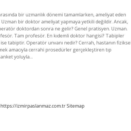
arasında bir uzmanlık dönemi tamamlarken, ameliyat eden
. Uzman bir doktor ameliyat yapmaya yetkili değildir. Ancak,
peratör doktordan sonra ne gelir? Genel pratisyen. Uzman.
ofesör. Tam profesör. En kıdemli doktor hangisi? Tabipler
ise tabiptir. Operatör unvanı nedir? Cerrah, hastanın fizikse
rmek amacıyla cerrahi prosedürler gerçekleştiren tıp
n anket yoluyla…
https://izmirpaslanmaz.com.tr
Sitemap