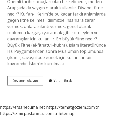
Önemli tarihi sonuçları olan bir kelimedir, modern
Arapçada da yaygın olarak kullanılır. Diyanet fitne
nedir? Kur’an-ı Kerim’de bu kadar farklı anlamlarda
geçen fitne kelimesi, dilimizde insanlara zarar
vermek, onlara sıkıntı vermek, genel olarak
toplumda kargaşa yaratmak gibi kötü eylem ve
davranışlar için kullanılır. En büyük fitne nedir?
Büyük Fitne (el-fitnatu’l-kubra), İslam literatüründe
Hz. Peygamber’den sonra Müslüman toplumunda
çıkan iç savaşı ifade etmek için kullanılan bir
kavramdır. İslam’ın kurulması…
Islamda
Devamını okuyun
Yorum Bırak
Fitne
Ne
Demek
https://efsanecuma.net
https://tematgozlem.com.tr
https://izmirpaslanmaz.com.tr
Sitemap