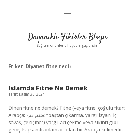
menüyü
Anasayfa
aç
Gizlilik Politikası
Dayanıklı Fikirler Blogu
Yasal Uyarı
Sağlam önerilerle hayatını güçlendir!
Hakkımızda
Etiket:
Diyanet fitne nedir
Islamda Fitne Ne Demek
Tarih: Kasım 30, 2024
Dinen fitne ne demek? Fitne (veya fitne, çoğulu fitan;
Arapça: فتنة, فتن: “baştan çıkarma, yargı; isyan, iç
savaş, çekişme”) yargı, acı çekme veya sıkıntı gibi
geniş kapsamlı anlamları olan bir Arapça kelimedir.