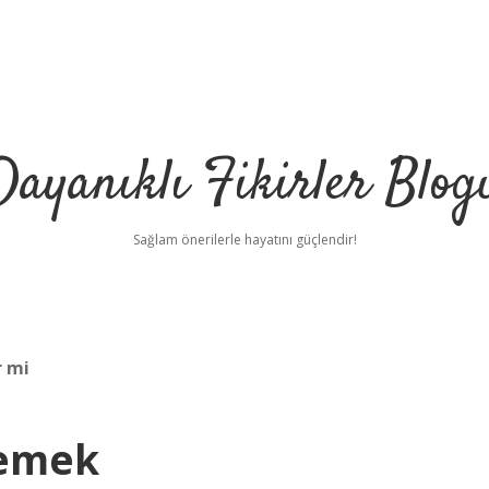
Dayanıklı Fikirler Blog
Sağlam önerilerle hayatını güçlendir!
r mi
Demek