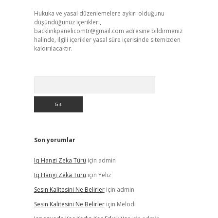
Hukuka ve yasal düzenlemelere aykırı olduğunu
düşündüğünüz içerikleri,
backlinkpanelicomtr@gmail.com
adresine bildirmeniz
halinde, ilgili içerikler yasal süre içerisinde sitemizden
kaldırılacaktır.
Arama
Son yorumlar
Iq Hangi Zeka Türü
için
admin
Iq Hangi Zeka Türü
için
Yeliz
Sesin Kalitesini Ne Belirler
için
admin
Sesin Kalitesini Ne Belirler
için
Melodi