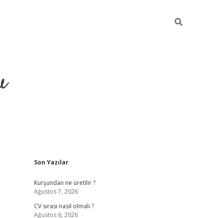
u
Sidebar
Son Yazılar
piabella
Kurşundan ne üretilir ?
Ağustos 7, 2026
CV sırası nasıl olmalı ?
Ağustos 6, 2026