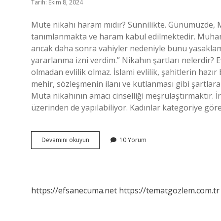
Tarih: Ekim 8, 2024
Mute nikahı haram mıdır? Sünnilikte. Günümüzde, M
tanımlanmakta ve haram kabul edilmektedir. Muhamm
ancak daha sonra vahiyler nedeniyle bunu yasaklamışt
yararlanma izni verdim.” Nikahın şartları nelerdir? E
olmadan evlilik olmaz. İslami evlilik, şahitlerin haz
mehir, sözleşmenin ilanı ve kutlanması gibi şartlara 
Muta nikahının amacı cinselliği meşrulaştırmaktır.
üzerinden de yapılabiliyor. Kadınlar kategoriye gör
Muhtar
Devamını okuyun
10 Yorum
Nikâhı
Ne
Demek
https://efsanecuma.net
https://tematgozlem.com.tr