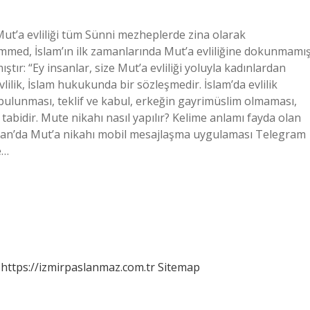
ut’a evliliği tüm Sünni mezheplerde zina olarak
ed, İslam’ın ilk zamanlarında Mut’a evliliğine dokunmamış
ır: “Ey insanlar, size Mut’a evliliği yoluyla kadınlardan
vlilik, İslam hukukunda bir sözleşmedir. İslam’da evlilik
ır bulunması, teklif ve kabul, erkeğin gayrimüslim olmaması,
tabidir. Mute nikahı nasıl yapılır? Kelime anlamı fayda olan
 İran’da Mut’a nikahı mobil mesajlaşma uygulaması Telegram
e…
https://izmirpaslanmaz.com.tr
Sitemap