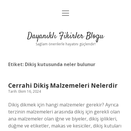
menüyü
Anasayfa
aç
Gizlilik Politikası
Dayanıklı Fikirler Blogu
Yasal Uyarı
Sağlam önerilerle hayatını güçlendir!
Hakkımızda
Etiket:
Dikiş kutusunda neler bulunur
Cerrahi Dikiş Malzemeleri Nelerdir
Tarih: Ekim 16, 2024
Dikiş dikmek için hangi malzemeler gerekir? Ayrıca
terzinin malzemeleri arasında dikiş için gerekli olan
ana malzemeler olan iğne ve biyeler, dikiş iplikleri,
düğme ve etiketler, makas ve kesiciler, dikiş kutuları