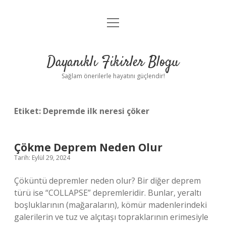
menüyü
Anasayfa
aç
Gizlilik Politikası
Dayanıklı Fikirler Blogu
Yasal Uyarı
Sağlam önerilerle hayatını güçlendir!
Hakkımızda
Etiket:
Depremde ilk neresi çöker
Çökme Deprem Neden Olur
Tarih: Eylül 29, 2024
Çöküntü depremler neden olur? Bir diğer deprem
türü ise “COLLAPSE” depremleridir. Bunlar, yeraltı
boşluklarının (mağaraların), kömür madenlerindeki
galerilerin ve tuz ve alçıtaşı topraklarının erimesiyle