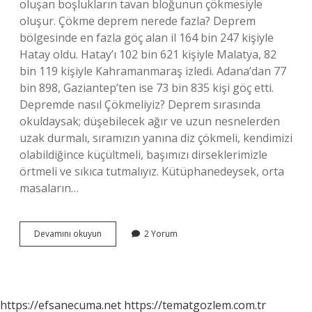
oluşan boşlukların tavan bloğunun çökmesiyle
oluşur. Çökme deprem nerede fazla? Deprem
bölgesinde en fazla göç alan il 164 bin 247 kişiyle
Hatay oldu. Hatay’ı 102 bin 621 kişiyle Malatya, 82
bin 119 kişiyle Kahramanmaraş izledi. Adana’dan 77
bin 898, Gaziantep’ten ise 73 bin 835 kişi göç etti.
Depremde nasıl Çökmeliyiz? Deprem sırasında
okuldaysak; düşebilecek ağır ve uzun nesnelerden
uzak durmalı, sıramızın yanına diz çökmeli, kendimizi
olabildiğince küçültmeli, başımızı dirseklerimizle
örtmeli ve sıkıca tutmalıyız. Kütüphanedeysek, orta
masaların…
Çökme
Devamını okuyun
2 Yorum
Deprem
Neden
Olur
https://efsanecuma.net
https://tematgozlem.com.tr