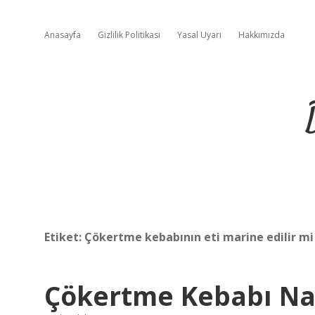
Anasayfa
Gizlilik Politikası
Yasal Uyarı
Hakkımızda
Etiket:
Çökertme kebabının eti marine edilir mi
Çökertme Kebabı Nas