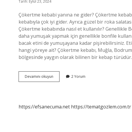
Tarih: Eylül 23, 2024
Çökertme kebabi yanına ne gider? Çökertme kebabını
kebabıyla çok iyi gider. Ayrıca güzel bir roka salatası 
Çökertme kebabında nasıl et kullanılır? Genellik
daha yumuşak yapmak için genellikle bonfile kullanıl
bacak etini de yumuşayana kadar pişirebilirsiniz. Eti
hangi yöreye ait? Çökertme kebabı, Muğla, Bodrum v
bölgesinde yaygın olarak bilinen bir kebap türüd
Çökertme
Devamını okuyun
2 Yorum
Kebabı
Nasıl
Yenir
https://efsanecuma.net
https://tematgozlem.com.tr