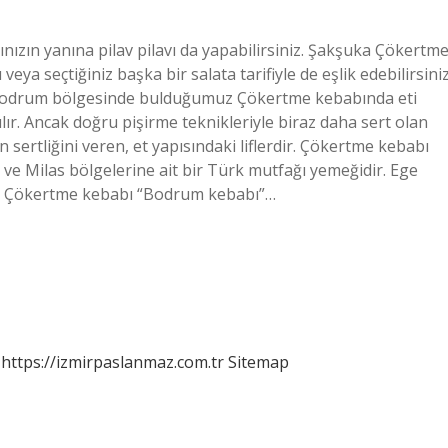
zın yanına pilav pilavı da yapabilirsiniz. Şakşuka Çökertm
veya seçtiğiniz başka bir salata tarifiyle de eşlik edebilirsiniz
le Bodrum bölgesinde bulduğumuz Çökertme kebabında eti
ır. Ancak doğru pişirme teknikleriyle biraz daha sert olan
n sertliğini veren, et yapısındaki liflerdir. Çökertme kebabı
e Milas bölgelerine ait bir Türk mutfağı yemeğidir. Ege
ür. Çökertme kebabı “Bodrum kebabı”…
https://izmirpaslanmaz.com.tr
Sitemap