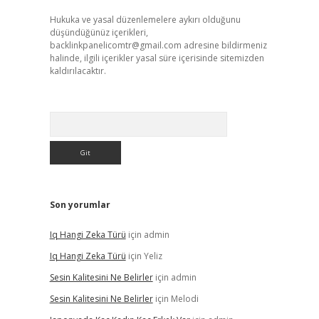
Hukuka ve yasal düzenlemelere aykırı olduğunu
düşündüğünüz içerikleri,
backlinkpanelicomtr@gmail.com
adresine bildirmeniz
halinde, ilgili içerikler yasal süre içerisinde sitemizden
kaldırılacaktır.
Arama
Son yorumlar
Iq Hangi Zeka Türü
için
admin
Iq Hangi Zeka Türü
için
Yeliz
Sesin Kalitesini Ne Belirler
için
admin
Sesin Kalitesini Ne Belirler
için
Melodi