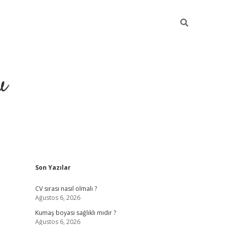
u
Sidebar
Son Yazılar
piabella
CV sırası nasıl olmalı ?
Ağustos 6, 2026
Kumaş boyası sağlıklı mıdır ?
Ağustos 6, 2026