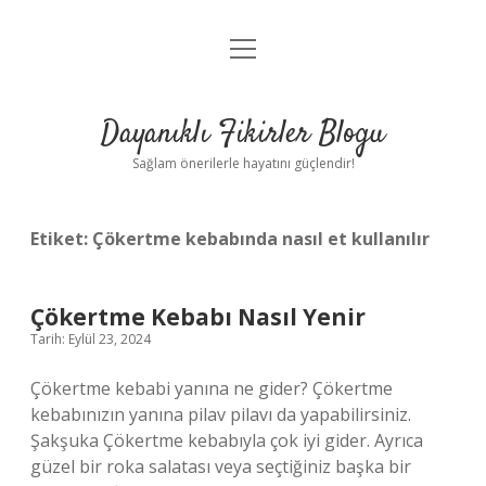
menüyü
Anasayfa
aç
Gizlilik Politikası
Dayanıklı Fikirler Blogu
Yasal Uyarı
Sağlam önerilerle hayatını güçlendir!
Hakkımızda
Etiket:
Çökertme kebabında nasıl et kullanılır
Çökertme Kebabı Nasıl Yenir
Tarih: Eylül 23, 2024
Çökertme kebabi yanına ne gider? Çökertme
kebabınızın yanına pilav pilavı da yapabilirsiniz.
Şakşuka Çökertme kebabıyla çok iyi gider. Ayrıca
güzel bir roka salatası veya seçtiğiniz başka bir