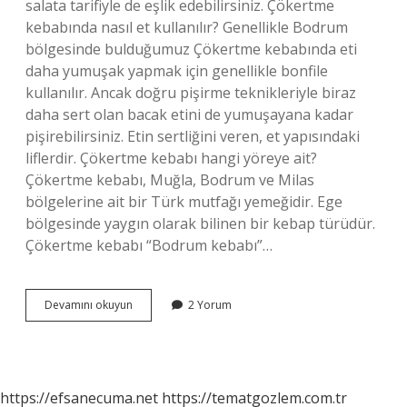
salata tarifiyle de eşlik edebilirsiniz. Çökertme
kebabında nasıl et kullanılır? Genellikle Bodrum
bölgesinde bulduğumuz Çökertme kebabında eti
daha yumuşak yapmak için genellikle bonfile
kullanılır. Ancak doğru pişirme teknikleriyle biraz
daha sert olan bacak etini de yumuşayana kadar
pişirebilirsiniz. Etin sertliğini veren, et yapısındaki
liflerdir. Çökertme kebabı hangi yöreye ait?
Çökertme kebabı, Muğla, Bodrum ve Milas
bölgelerine ait bir Türk mutfağı yemeğidir. Ege
bölgesinde yaygın olarak bilinen bir kebap türüdür.
Çökertme kebabı “Bodrum kebabı”…
Çökertme
Devamını okuyun
2 Yorum
Kebabı
Nasıl
Yenir
https://efsanecuma.net
https://tematgozlem.com.tr