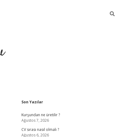
u
Sidebar
Son Yazılar
piabella
Kurşundan ne üretilir ?
Ağustos 7, 2026
CV sırası nasıl olmalı ?
Ağustos 6, 2026