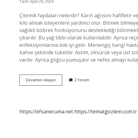
Tarih: Eylül 29, 2024
Çitemik faydaları nelerdir? Karın ağrısını hafifletir ve
kilo almak isteyenlere yardımcı olur. Bitmek bilmey
sağlıklı böbrek fonksiyonunu desteklediği bilinmekted
çıkarılır. Bu yağ tıbbi olarak kullanılabilir. Ayrıca r
enfeksiyonlarına bile iyi gelir. Menengiç hangi hastalı
kahve şeklinde tüketilir. Astım, öksürük veya üst solu
vardır. Ayrıca göğsü yumuşatır ve nefes almayı kolayl
Çitemik
Devamını okuyun
2 Yorum
Neye
Iyi
Gelir
https://efsanecuma.net
https://tematgozlem.com.tr