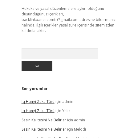
Hukuka ve yasal düzenlemelere aykırı olduğunu
düşündüğünüz içerikleri,
backlinkpanelicomtr@gmail.com
adresine bildirmeniz
halinde, ilgili içerikler yasal süre içerisinde sitemizden
kaldırılacaktır.
Arama
Son yorumlar
Iq Hangi Zeka Türü
için
admin
Iq Hangi Zeka Türü
için
Yeliz
Sesin Kalitesini Ne Belirler
için
admin
Sesin Kalitesini Ne Belirler
için
Melodi