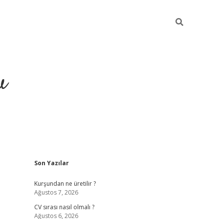
u
Sidebar
Son Yazılar
Kurşundan ne üretilir ?
Ağustos 7, 2026
CV sırası nasıl olmalı ?
Ağustos 6, 2026