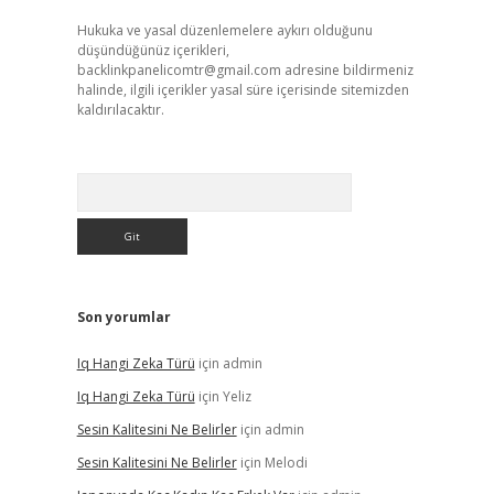
Hukuka ve yasal düzenlemelere aykırı olduğunu
düşündüğünüz içerikleri,
backlinkpanelicomtr@gmail.com
adresine bildirmeniz
halinde, ilgili içerikler yasal süre içerisinde sitemizden
kaldırılacaktır.
Arama
Son yorumlar
Iq Hangi Zeka Türü
için
admin
Iq Hangi Zeka Türü
için
Yeliz
Sesin Kalitesini Ne Belirler
için
admin
Sesin Kalitesini Ne Belirler
için
Melodi