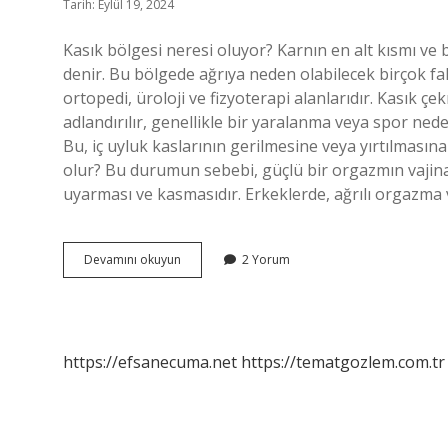
Tarih: Eylül 19, 2024
Kasık bölgesi neresi oluyor? Karnın en alt kısmı ve 
denir. Bu bölgede ağrıya neden olabilecek birçok fa
ortopedi, üroloji ve fizyoterapi alanlarıdır. Kasık çe
adlandırılır, genellikle bir yaralanma veya spor ne
Bu, iç uyluk kaslarının gerilmesine veya yırtılmasına
olur? Bu durumun sebebi, güçlü bir orgazmın vajina v
uyarması ve kasmasıdır. Erkeklerde, ağrılı orgazma 
Kaşık
Devamını okuyun
2 Yorum
Bölgesi
Nedir
https://efsanecuma.net
https://tematgozlem.com.tr