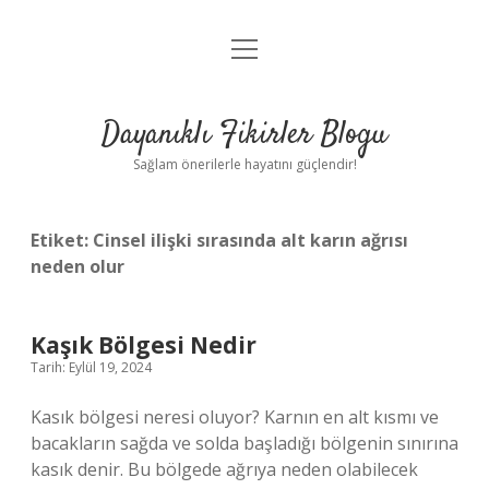
menüyü
Anasayfa
aç
Gizlilik Politikası
Dayanıklı Fikirler Blogu
Yasal Uyarı
Sağlam önerilerle hayatını güçlendir!
Hakkımızda
Etiket:
Cinsel ilişki sırasında alt karın ağrısı
neden olur
Kaşık Bölgesi Nedir
Tarih: Eylül 19, 2024
Kasık bölgesi neresi oluyor? Karnın en alt kısmı ve
bacakların sağda ve solda başladığı bölgenin sınırına
kasık denir. Bu bölgede ağrıya neden olabilecek