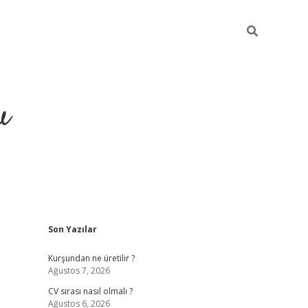
u
Sidebar
Son Yazılar
piabella
Kurşundan ne üretilir ?
Ağustos 7, 2026
CV sırası nasıl olmalı ?
Ağustos 6, 2026