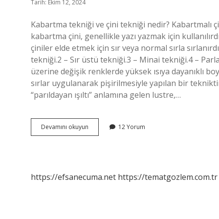
Tarih: Ekim 12, 2024
Kabartma tekniği ve çini tekniği nedir? Kabartmalı çi
kabartma çini, genellikle yazı yazmak için kullanılırd
çiniler elde etmek için sır veya normal sırla sırlanırdı
tekniği.2 – Sır üstü tekniği.3 – Minai tekniği.4 – Parl
üzerine değişik renklerde yüksek ısıya dayanıklı boy
sırlar uygulanarak pişirilmesiyle yapılan bir teknikt
“parıldayan ışıltı” anlamına gelen lustre,…
Kabartma
Devamını okuyun
12 Yorum
Çini
Tekniği
Nedir
https://efsanecuma.net
https://tematgozlem.com.tr