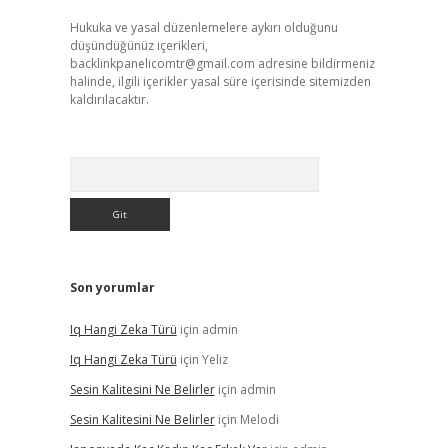
Hukuka ve yasal düzenlemelere aykırı olduğunu
düşündüğünüz içerikleri,
backlinkpanelicomtr@gmail.com
adresine bildirmeniz
halinde, ilgili içerikler yasal süre içerisinde sitemizden
kaldırılacaktır.
Arama
Son yorumlar
Iq Hangi Zeka Türü
için
admin
Iq Hangi Zeka Türü
için
Yeliz
Sesin Kalitesini Ne Belirler
için
admin
Sesin Kalitesini Ne Belirler
için
Melodi