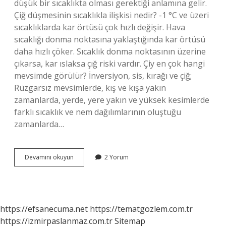
düşük bir sıcaklıkta olması gerektiği anlamına gelir.
Çiğ düşmesinin sıcaklıkla ilişkisi nedir? -1 °C ve üzeri
sıcaklıklarda kar örtüsü çok hızlı değişir. Hava
sıcaklığı donma noktasına yaklaştığında kar örtüsü
daha hızlı çöker. Sıcaklık donma noktasının üzerine
çıkarsa, kar ıslaksa çığ riski vardır. Çiy en çok hangi
mevsimde görülür? İnversiyon, sis, kırağı ve çiğ;
Rüzgarsız mevsimlerde, kış ve kışa yakın
zamanlarda, yerde, yere yakın ve yüksek kesimlerde
farklı sıcaklık ve nem dağılımlarının oluştuğu
zamanlarda…
Çiğ
Devamını okuyun
2 Yorum
Kaç
Derecede
Düşer
https://efsanecuma.net
https://tematgozlem.com.tr
https://izmirpaslanmaz.com.tr
Sitemap