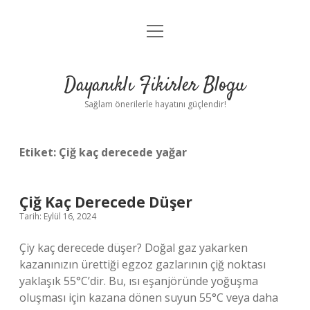
menüyü
Anasayfa
aç
Gizlilik Politikası
Dayanıklı Fikirler Blogu
Yasal Uyarı
Sağlam önerilerle hayatını güçlendir!
Hakkımızda
Etiket:
Çiğ kaç derecede yağar
Çiğ Kaç Derecede Düşer
Tarih: Eylül 16, 2024
Çiy kaç derecede düşer? Doğal gaz yakarken
kazanınızın ürettiği egzoz gazlarının çiğ noktası
yaklaşık 55°C’dir. Bu, ısı eşanjöründe yoğuşma
oluşması için kazana dönen suyun 55°C veya daha