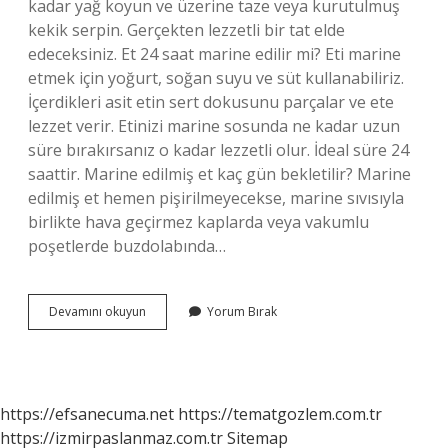
kadar yağ koyun ve üzerine taze veya kurutulmuş
kekik serpin. Gerçekten lezzetli bir tat elde
edeceksiniz. Et 24 saat marine edilir mi? Eti marine
etmek için yoğurt, soğan suyu ve süt kullanabiliriz.
İçerdikleri asit etin sert dokusunu parçalar ve ete
lezzet verir. Etinizi marine sosunda ne kadar uzun
süre bırakırsanız o kadar lezzetli olur. İdeal süre 24
saattir. Marine edilmiş et kaç gün bekletilir? Marine
edilmiş et hemen pişirilmeyecekse, marine sıvısıyla
birlikte hava geçirmez kaplarda veya vakumlu
poşetlerde buzdolabında…
Et
Devamını okuyun
Yorum Bırak
Bir
Gece
Önceden
Marine
Edilir
https://efsanecuma.net
https://tematgozlem.com.tr
Mi
https://izmirpaslanmaz.com.tr
Sitemap