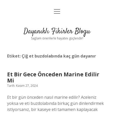
menüyü
Anasayfa
aç
Gizlilik Politikası
Dayanıklı Fikirler Blogu
Yasal Uyarı
Sağlam önerilerle hayatını güçlendir!
Hakkımızda
Etiket:
Çiğ et buzdolabında kaç gün dayanır
Et Bir Gece Önceden Marine Edilir
Mi
Tarih: Kasım 27, 2024
Et bir gün önceden nasıl marine edilir? Aceleniz
yoksa ve eti buzdolabında birkaç gün dinlendirmek
istiyorsanız, bir kaseye eti tamamen kaplayacak