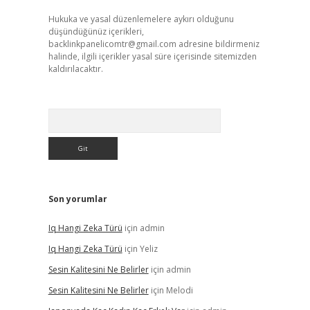
Hukuka ve yasal düzenlemelere aykırı olduğunu
düşündüğünüz içerikleri,
backlinkpanelicomtr@gmail.com
adresine bildirmeniz
halinde, ilgili içerikler yasal süre içerisinde sitemizden
kaldırılacaktır.
Arama
Son yorumlar
Iq Hangi Zeka Türü
için
admin
Iq Hangi Zeka Türü
için
Yeliz
Sesin Kalitesini Ne Belirler
için
admin
Sesin Kalitesini Ne Belirler
için
Melodi