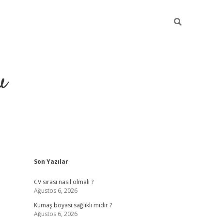
u
Sidebar
Son Yazılar
piabella
CV sırası nasıl olmalı ?
Ağustos 6, 2026
Kumaş boyası sağlıklı mıdır ?
Ağustos 6, 2026