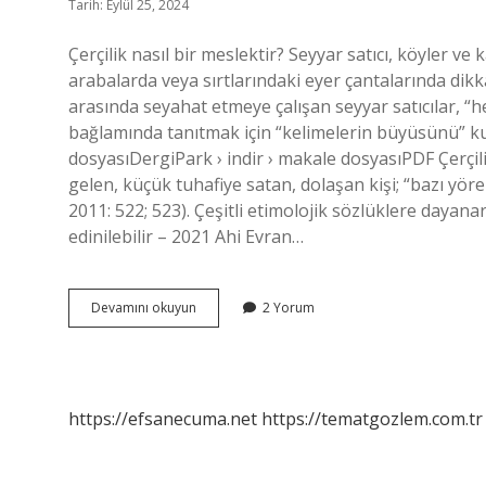
Tarih: Eylül 25, 2024
Çerçilik nasıl bir meslektir? Seyyar satıcı, köyler v
arabalarda veya sırtlarındaki eyer çantalarında dikka
arasında seyahat etmeye çalışan seyyar satıcılar, “
bağlamında tanıtmak için “kelimelerin büyüsünü” ku
dosyasıDergiPark › indir › makale dosyasıPDF Çerçili
gelen, küçük tuhafiye satan, dolaşan kişi; “bazı yör
2011: 522; 523). Çeşitli etimolojik sözlüklere dayan
edinilebilir – 2021 Ahi Evran…
Çerçi
Devamını okuyun
2 Yorum
Mesleği
Nedir
https://efsanecuma.net
https://tematgozlem.com.tr