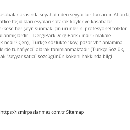
e kasabalar arasında seyahat eden seyyar bir tüccardır. Atlarda
tlice taşıdıkları eşyaları satarak köyler ve kasabalar
herkese her şeyi” sunmak için ürünlerini profesyonel folklor
llanmışlardır – DergiParkDergiPark › indir › makale
k nedir? Çerçi, Türkçe sözlükte “köy, pazar vb.” anlamına
elerde tuhafiyeci” olarak tanımlanmaktadır (Türkçe Sözlük,
arak “seyyar satıcı” sözcüğünün kökeni hakkında bilgi
https://izmirpaslanmaz.com.tr
Sitemap