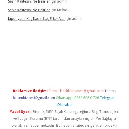
Sesin Kalitesini Ne Belirler
için
admin
Sesin Kalitesini Ne Belirler
için
Melodi
Japonyada Kaç Kadın Kaç Erkek Var
için
admin
iabella
Reklam ve İletişim:
E-mail:
backlinkpaneli@gmail.com
Teams:
forumhizmeti@gmail.com
Whatsapp: 0262 606 0 726
Telegram:
@karabul
Yasal Uyarı:
Sitemiz, 5651 Sayılı Kanun gereğince Bilgi Teknolojileri
ve İletişim Kurumu (BTK) tarafından onaylanmış bir Yer Sağlayıcı
olarak hizmet vermektedir. Bu nedenle, sitedeki içerikleri proaktif