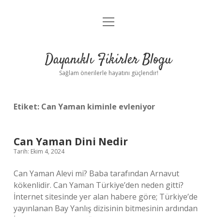
menüyü
Anasayfa
aç
Gizlilik Politikası
Dayanıklı Fikirler Blogu
Yasal Uyarı
Sağlam önerilerle hayatını güçlendir!
Hakkımızda
Etiket:
Can Yaman kiminle evleniyor
Can Yaman Dini Nedir
Tarih: Ekim 4, 2024
Can Yaman Alevi mi? Baba tarafından Arnavut
kökenlidir. Can Yaman Türkiye’den neden gitti?
İnternet sitesinde yer alan habere göre; Türkiye’de
yayınlanan Bay Yanlış dizisinin bitmesinin ardından