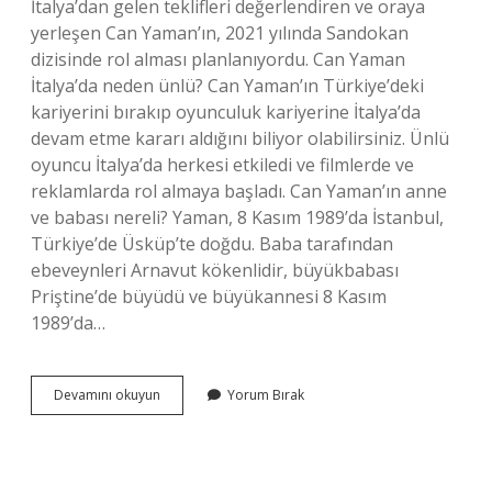
İtalya’dan gelen teklifleri değerlendiren ve oraya
yerleşen Can Yaman’ın, 2021 yılında Sandokan
dizisinde rol alması planlanıyordu. Can Yaman
İtalya’da neden ünlü? Can Yaman’ın Türkiye’deki
kariyerini bırakıp oyunculuk kariyerine İtalya’da
devam etme kararı aldığını biliyor olabilirsiniz. Ünlü
oyuncu İtalya’da herkesi etkiledi ve filmlerde ve
reklamlarda rol almaya başladı. Can Yaman’ın anne
ve babası nereli? Yaman, 8 Kasım 1989’da İstanbul,
Türkiye’de Üsküp’te doğdu. Baba tarafından
ebeveynleri Arnavut kökenlidir, büyükbabası
Priştine’de büyüdü ve büyükannesi 8 Kasım
1989’da…
Can
Devamını okuyun
Yorum Bırak
Yaman
Dini
Nedir