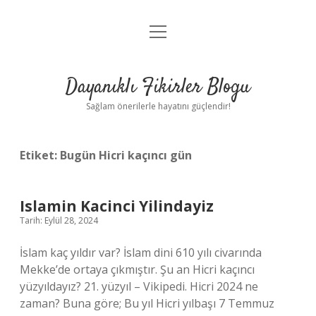
menüyü
Anasayfa
aç
Gizlilik Politikası
Dayanıklı Fikirler Blogu
Yasal Uyarı
Sağlam önerilerle hayatını güçlendir!
Hakkımızda
Etiket:
Bugün Hicri kaçıncı gün
Islamin Kacinci Yilindayiz
Tarih: Eylül 28, 2024
İslam kaç yıldır var? İslam dini 610 yılı civarında
Mekke’de ortaya çıkmıştır. Şu an Hicri kaçıncı
yüzyıldayız? 21. yüzyıl – Vikipedi. Hicri 2024 ne
zaman? Buna göre; Bu yıl Hicri yılbaşı 7 Temmuz