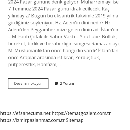
2024 Pazar gününe denk geliyor. Muharrem ayı ise
7 Temmuz 2024 Pazar günü idrak edilecek. Kaç
yılındayız? Bugün bu eksantrik takvimle 2019 yılına
girdiğimiz söyleniyor. Hz. Adem’in dini nedir? Hz.
Adem’den Peygamberimize gelen dinin adı İslam’dır
– M. Fatih Çıtlak ile Sahur Vakti – YouTube. Bolluk,
bereket, birlik ve beraberliğin simgesi Ramazan ayı,
M. Müslümanlıktan önce hangi din vardı? İslam’dan
önce Araplar arasında istikrar, Zerdüştlük,
putperestlik, Hamfizm,…
Islamin
Devamını okuyun
2 Yorum
Kacinci
Yilindayiz
https://efsanecuma.net
https://tematgozlem.com.tr
https://izmirpaslanmaz.com.tr
Sitemap