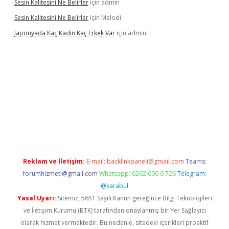
Sesin Kalitesini Ne Belirler
için
admin
Sesin Kalitesini Ne Belirler
için
Melodi
Japonyada Kaç Kadın Kaç Erkek Var
için
admin
iabella
Reklam ve İletişim:
E-mail:
backlinkpaneli@gmail.com
Teams:
forumhizmeti@gmail.com
Whatsapp: 0262 606 0 726
Telegram:
@karabul
Yasal Uyarı:
Sitemiz, 5651 Sayılı Kanun gereğince Bilgi Teknolojileri
ve İletişim Kurumu (BTK) tarafından onaylanmış bir Yer Sağlayıcı
olarak hizmet vermektedir. Bu nedenle, sitedeki içerikleri proaktif