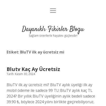
menüyü
Anasayfa
aç
Gizlilik Politikası
Dayanıklı Fikirler Blogu
Yasal Uyarı
Sağlam önerilerle hayatını güçlendir!
Hakkımızda
Etiket:
BluTV ilk ay ücretsiz mi
Blutv Kaç Ay Ücretsiz
Tarih: Kasım 30, 2024
BluTV ilk ay ücretsiz mi? BluTV aylık üyeliği ilk ay
mobil ödeme ile sadece 99 TL! BluTV aylık kaç TL
2024? Bir yıllık BluTV üyeliğinin aylık bedeli sadece
39.90 ₺, böylece 2024 yılını birlikte geçirebiliyoruz.