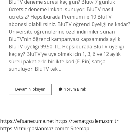
BluTV deneme süresi kaç gün? Blutv 7 günlük
ücretsiz deneme imkanı sunuyor. BluTV nasıl
ücretsiz? Hepsiburada Premium ile 10 BluTV
abonesi olabilirsiniz. BluTV öğrenci üyeliği ne kadar?
Üniversite öğrencilerine özel indirimler sunan
BluTV’nin öğrenci kampanyası kapsamında aylık
BluTV üyeliği 99.90 TL. Hepsiburada BluTV üyeliği
kaç ay? BluTV’ye üye olmak için 1, 3, 6 ve 12 aylık
süreli paketlerle birlikte kod (E-Pin) satışa
sunuluyor. BluTV tek…
Blutv
Devamını okuyun
Yorum Bırak
Kaç
Ay
Ücretsiz
https://efsanecuma.net
https://tematgozlem.com.tr
https://izmirpaslanmaz.com.tr
Sitemap