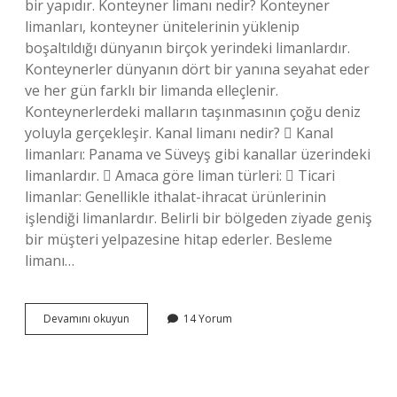
bir yapıdır. Konteyner limanı nedir? Konteyner
limanları, konteyner ünitelerinin yüklenip
boşaltıldığı dünyanın birçok yerindeki limanlardır.
Konteynerler dünyanın dört bir yanına seyahat eder
ve her gün farklı bir limanda elleçlenir.
Konteynerlerdeki malların taşınmasının çoğu deniz
yoluyla gerçekleşir. Kanal limanı nedir?  Kanal
limanları: Panama ve Süveyş gibi kanallar üzerindeki
limanlardır.  Amaca göre liman türleri:  Ticari
limanlar: Genellikle ithalat-ihracat ürünlerinin
işlendiği limanlardır. Belirli bir bölgeden ziyade geniş
bir müşteri yelpazesine hitap ederler. Besleme
limanı…
Dolfen
Devamını okuyun
14 Yorum
Limanı
Nedir