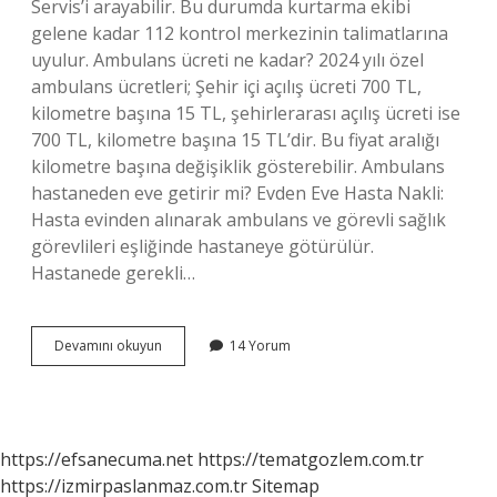
Servis’i arayabilir. Bu durumda kurtarma ekibi
gelene kadar 112 kontrol merkezinin talimatlarına
uyulur. Ambulans ücreti ne kadar? 2024 yılı özel
ambulans ücretleri; Şehir içi açılış ücreti 700 TL,
kilometre başına 15 TL, şehirlerarası açılış ücreti ise
700 TL, kilometre başına 15 TL’dir. Bu fiyat aralığı
kilometre başına değişiklik gösterebilir. Ambulans
hastaneden eve getirir mi? Evden Eve Hasta Nakli:
Hasta evinden alınarak ambulans ve görevli sağlık
görevlileri eşliğinde hastaneye götürülür.
Hastanede gerekli…
Eve
Devamını okuyun
14 Yorum
Ambulans
Çağırma
Ne
Kadar
https://efsanecuma.net
https://tematgozlem.com.tr
https://izmirpaslanmaz.com.tr
Sitemap