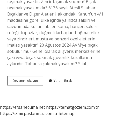
taşımak yasaktır. Zincir taşımak suç mu? Bıçak
taşımak yasak mıdır? 6136 sayılı Ateşli Silahlar,
Bıçaklar ve Diğer Aletler Hakkındaki Kanun’un 4/1
maddesine göre, ülke içinde yalnızca saldırı ve
savunmada kullanılabilen kama, hançer, saldırı
tüfeği, topuzlar, düğmeli kırbaçlar, boğma telleri
veya zincirleri, muşta ve benzeri özel aletlerin
imalatı yasaktır” 20 Ağustos 2024 AVM’ye bıçak
sokulur mu? Genel olarak alışveriş merkezlerine
çakı veya bıçak sokmak güvenlik kurallarına
aykırıdır. Tabanca çakmak yasak mı? Silah,…
Kesici
Devamını okuyun
Yorum Bırak
Alet
Tasimak
Suç
Mu
https://efsanecuma.net
https://tematgozlem.com.tr
https://izmirpaslanmaz.com.tr
Sitemap