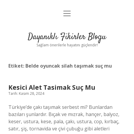
menüyü
Anasayfa
aç
Gizlilik Politikası
Dayanıklı Fikirler Blogu
Yasal Uyarı
Sağlam önerilerle hayatını güçlendir!
Hakkımızda
Etiket:
Belde oyuncak silah taşımak suç mu
Kesici Alet Tasimak Suç Mu
Tarih: Kasım 28, 2024
Türkiye’de çakı taşımak serbest mi? Bunlardan
bazıları şunlardır. Bıçak ve mızrak, hançer, balyoz,
keser, ustura, kese, pala, çakı, ustura, cop, kırbaç,
satır, şiş, tornavida ve çivi çubuğu gibi aletleri