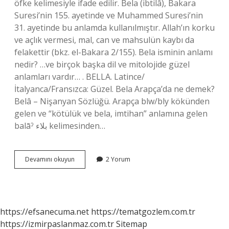
öfke kelimesiyle ifade edilir. Bela (ibtilâ), Bakara
Suresi’nin 155. ayetinde ve Muhammed Suresi’nin
31. ayetinde bu anlamda kullanılmıştır. Allah’ın korku
ve açlık vermesi, mal, can ve mahsulün kaybı da
felakettir (bkz. el-Bakara 2/155). Bela isminin anlamı
nedir? …ve birçok başka dil ve mitolojide güzel
anlamları vardır… . BELLA. Latince/
İtalyanca/Fransızca: Güzel. Bela Arapça’da ne demek?
Belâ – Nişanyan Sözlüğü. Arapça blw/bly kökünden
gelen ve “kötülük ve bela, imtihan” anlamına gelen
balāˀ بلاء kelimesinden…
Belanın
Devamını okuyun
2 Yorum
Anlamı
Nedir
https://efsanecuma.net
https://tematgozlem.com.tr
https://izmirpaslanmaz.com.tr
Sitemap