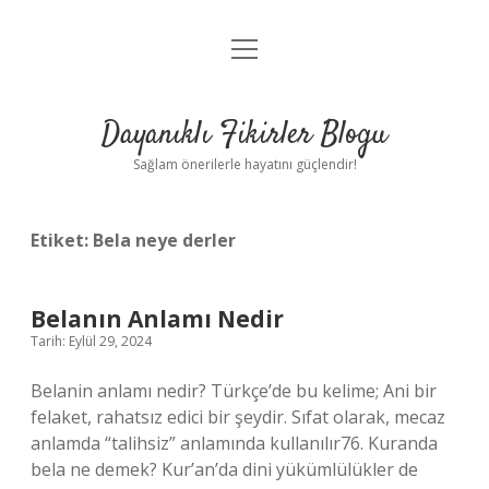
menüyü
Anasayfa
aç
Gizlilik Politikası
Dayanıklı Fikirler Blogu
Yasal Uyarı
Sağlam önerilerle hayatını güçlendir!
Hakkımızda
Etiket:
Bela neye derler
Belanın Anlamı Nedir
Tarih: Eylül 29, 2024
Belanin anlamı nedir? Türkçe’de bu kelime; Ani bir
felaket, rahatsız edici bir şeydir. Sıfat olarak, mecaz
anlamda “talihsiz” anlamında kullanılır76. Kuranda
bela ne demek? Kur’an’da dini yükümlülükler de