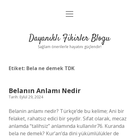
menüyü
Anasayfa
aç
Gizlilik Politikası
Dayanıklı Fikirler Blogu
Yasal Uyarı
Sağlam önerilerle hayatını güçlendir!
Hakkımızda
Etiket:
Bela ne demek TDK
Belanın Anlamı Nedir
Tarih: Eylül 29, 2024
Belanin anlamı nedir? Türkçe’de bu kelime; Ani bir
felaket, rahatsız edici bir şeydir. Sıfat olarak, mecaz
anlamda “talihsiz” anlamında kullanılır76. Kuranda
bela ne demek? Kur’an’da dini yükümlülükler de