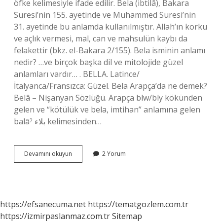
öfke kelimesiyle ifade edilir. Bela (ibtilâ), Bakara
Suresi’nin 155. ayetinde ve Muhammed Suresi’nin
31. ayetinde bu anlamda kullanılmıştır. Allah’ın korku
ve açlık vermesi, mal, can ve mahsulün kaybı da
felakettir (bkz. el-Bakara 2/155). Bela isminin anlamı
nedir? …ve birçok başka dil ve mitolojide güzel
anlamları vardır… . BELLA. Latince/
İtalyanca/Fransızca: Güzel. Bela Arapça’da ne demek?
Belâ – Nişanyan Sözlüğü. Arapça blw/bly kökünden
gelen ve “kötülük ve bela, imtihan” anlamına gelen
balāˀ بلاء kelimesinden…
Belanın
Devamını okuyun
2 Yorum
Anlamı
Nedir
https://efsanecuma.net
https://tematgozlem.com.tr
https://izmirpaslanmaz.com.tr
Sitemap