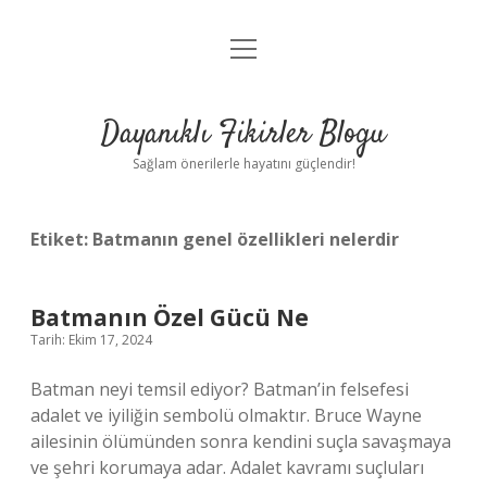
menüyü
Anasayfa
aç
Gizlilik Politikası
Dayanıklı Fikirler Blogu
Yasal Uyarı
Sağlam önerilerle hayatını güçlendir!
Hakkımızda
Etiket:
Batmanın genel özellikleri nelerdir
Batmanın Özel Gücü Ne
Tarih: Ekim 17, 2024
Batman neyi temsil ediyor? Batman’in felsefesi
adalet ve iyiliğin sembolü olmaktır. Bruce Wayne
ailesinin ölümünden sonra kendini suçla savaşmaya
ve şehri korumaya adar. Adalet kavramı suçluları