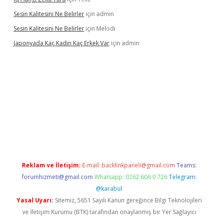
Sesin Kalitesini Ne Belirler
için
admin
Sesin Kalitesini Ne Belirler
için
Melodi
Japonyada Kaç Kadın Kaç Erkek Var
için
admin
iabella
Reklam ve İletişim:
E-mail:
backlinkpaneli@gmail.com
Teams:
forumhizmeti@gmail.com
Whatsapp: 0262 606 0 726
Telegram:
@karabul
Yasal Uyarı:
Sitemiz, 5651 Sayılı Kanun gereğince Bilgi Teknolojileri
ve İletişim Kurumu (BTK) tarafından onaylanmış bir Yer Sağlayıcı