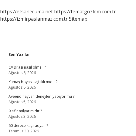
Altında
Mı
https://efsanecuma.net
https://tematgozlem.com.tr
https://izmirpaslanmaz.com.tr
Sitemap
Sidebar
Son Yazılar
CV sırası nasıl olmalı ?
Ağustos 6, 2026
Kumaş boyası sağlıklı mıdır ?
Ağustos 6, 2026
Aveeno hayvan deneyleri yapıyor mu ?
Ağustos 5, 2026
9 sıfır milyar mıdır ?
Ağustos 3, 2026
60 derece kaç radyan ?
Temmuz 30, 2026