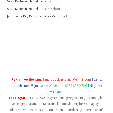
Sesin Kalitesini Ne Belirler
için
admin
Sesin Kalitesini Ne Belirler
için
Melodi
Japonyada Kaç Kadın Kaç Erkek Var
için
admin
iabella
Reklam ve İletişim:
E-mail:
backlinkpaneli@gmail.com
Teams:
forumhizmeti@gmail.com
Whatsapp: 0262 606 0 726
Telegram:
@karabul
Yasal Uyarı:
Sitemiz, 5651 Sayılı Kanun gereğince Bilgi Teknolojileri
ve İletişim Kurumu (BTK) tarafından onaylanmış bir Yer Sağlayıcı
olarak hizmet vermektedir. Bu nedenle, sitedeki içerikleri proaktif