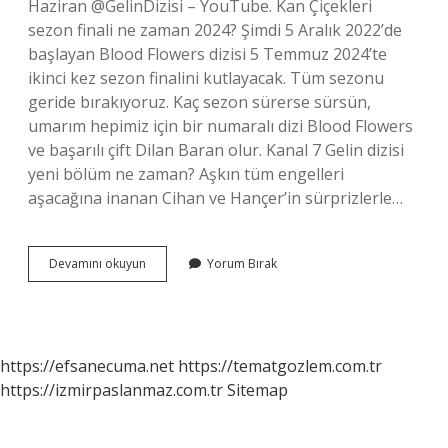
Haziran @GelinDizisi – YouTube. Kan Çiçekleri
sezon finali ne zaman 2024? Şimdi 5 Aralık 2022’de
başlayan Blood Flowers dizisi 5 Temmuz 2024’te
ikinci kez sezon finalini kutlayacak. Tüm sezonu
geride bırakıyoruz. Kaç sezon sürerse sürsün,
umarım hepimiz için bir numaralı dizi Blood Flowers
ve başarılı çift Dilan Baran olur. Kanal 7 Gelin dizisi
yeni bölüm ne zaman? Aşkın tüm engelleri
aşacağına inanan Cihan ve Hançer’in sürprizlerle…
Kanal
Devamını okuyun
Yorum Bırak
7
Gelin
Sezon
Finali
Ne
https://efsanecuma.net
https://tematgozlem.com.tr
Zaman
https://izmirpaslanmaz.com.tr
Sitemap