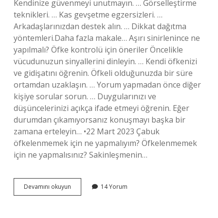
Kendinize güvenmeyi unutmayın. … Görselleştirme
teknikleri. … Kas gevşetme egzersizleri. …
Arkadaşlarınızdan destek alın. … Dikkat dağıtma
yöntemleri.Daha fazla makale… Aşırı sinirlenince ne
yapılmalı? Öfke kontrolü için öneriler Öncelikle
vücudunuzun sinyallerini dinleyin. … Kendi öfkenizi
ve gidişatını öğrenin. Öfkeli olduğunuzda bir süre
ortamdan uzaklaşın. … Yorum yapmadan önce diğer
kişiye sorular sorun. … Duygularınızı ve
düşüncelerinizi açıkça ifade etmeyi öğrenin. Eğer
durumdan çıkamıyorsanız konuşmayı başka bir
zamana erteleyin… •22 Mart 2023 Çabuk
öfkelenmemek için ne yapmalıyım? Öfkelenmemek
için ne yapmalısınız? Sakinleşmenin…
Sinirlenince
Devamını okuyun
14 Yorum
Sakinleşmek
Için
Ne