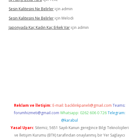
Sesin Kalitesini Ne Belirler
için
admin
Sesin Kalitesini Ne Belirler
için
Melodi
Japonyada Kaç Kadın Kaç Erkek Var
için
admin
abella
Reklam ve İletişim:
E-mail:
backlinkpaneli@gmail.com
Teams:
forumhizmeti@gmail.com
Whatsapp: 0262 606 0 726
Telegram:
@karabul
Yasal Uyarı:
Sitemiz, 5651 Sayılı Kanun gereğince Bilgi Teknolojileri
ve İletişim Kurumu (BTK) tarafından onaylanmış bir Yer Sağlayıcı