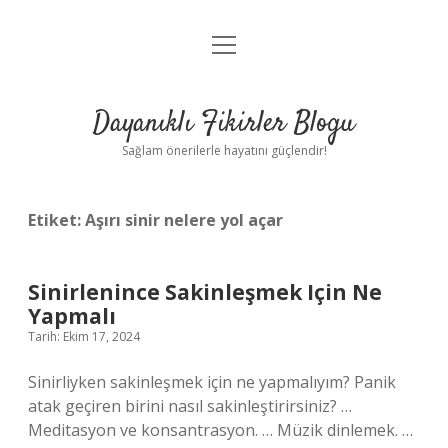
menüyü
Anasayfa
aç
Gizlilik Politikası
Dayanıklı Fikirler Blogu
Yasal Uyarı
Sağlam önerilerle hayatını güçlendir!
Hakkımızda
Etiket:
Aşırı sinir nelere yol açar
Sinirlenince Sakinleşmek Için Ne
Yapmalı
Tarih: Ekim 17, 2024
Sinirliyken sakinleşmek için ne yapmalıyım? Panik
atak geçiren birini nasıl sakinleştirirsiniz? …
Meditasyon ve konsantrasyon. … Müzik dinlemek. …