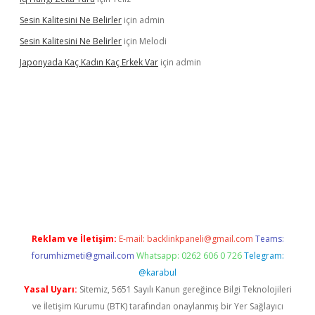
Sesin Kalitesini Ne Belirler
için
admin
Sesin Kalitesini Ne Belirler
için
Melodi
Japonyada Kaç Kadın Kaç Erkek Var
için
admin
iabella
Reklam ve İletişim:
E-mail:
backlinkpaneli@gmail.com
Teams:
forumhizmeti@gmail.com
Whatsapp: 0262 606 0 726
Telegram:
@karabul
Yasal Uyarı:
Sitemiz, 5651 Sayılı Kanun gereğince Bilgi Teknolojileri
ve İletişim Kurumu (BTK) tarafından onaylanmış bir Yer Sağlayıcı