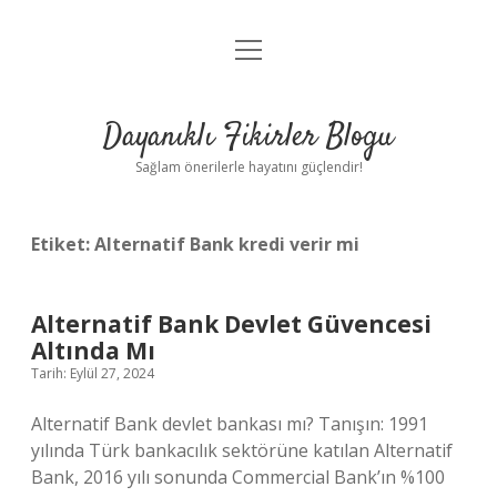
menüyü
Anasayfa
aç
Gizlilik Politikası
Dayanıklı Fikirler Blogu
Yasal Uyarı
Sağlam önerilerle hayatını güçlendir!
Hakkımızda
Etiket:
Alternatif Bank kredi verir mi
Alternatif Bank Devlet Güvencesi
Altında Mı
Tarih: Eylül 27, 2024
Alternatif Bank devlet bankası mı? Tanışın: 1991
yılında Türk bankacılık sektörüne katılan Alternatif
Bank, 2016 yılı sonunda Commercial Bank’ın %100