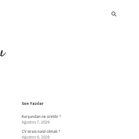
u
Sidebar
Son Yazılar
piabella
Kurşundan ne üretilir ?
Ağustos 7, 2026
CV sırası nasıl olmalı ?
Ağustos 6, 2026