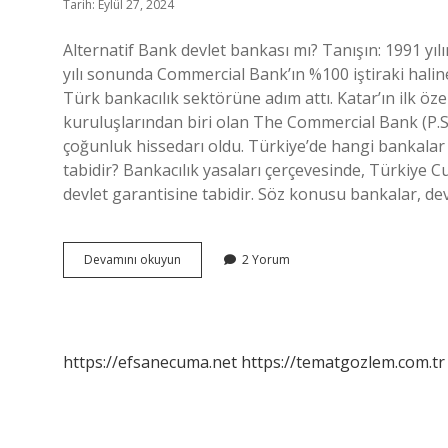
Tarih: Eylül 27, 2024
Alternatif Bank devlet bankası mı? Tanışın: 1991 yıl
yılı sonunda Commercial Bank’ın %100 iştiraki haline
Türk bankacılık sektörüne adım attı. Katar’ın ilk öz
kuruluşlarından biri olan The Commercial Bank (P.S.Q
çoğunluk hissedarı oldu. Türkiye’de hangi bankalar
tabidir? Bankacılık yasaları çerçevesinde, Türkiye C
devlet garantisine tabidir. Söz konusu bankalar, d
Alternatif
Devamını okuyun
2 Yorum
Bank
Devlet
Güvencesi
Altında
Mı
https://efsanecuma.net
https://tematgozlem.com.tr