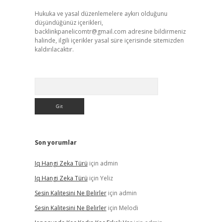
Hukuka ve yasal düzenlemelere aykırı olduğunu
düşündüğünüz içerikleri,
backlinkpanelicomtr@gmail.com
adresine bildirmeniz
halinde, ilgili içerikler yasal süre içerisinde sitemizden
kaldırılacaktır.
Arama
Son yorumlar
Iq Hangi Zeka Türü
için
admin
Iq Hangi Zeka Türü
için
Yeliz
Sesin Kalitesini Ne Belirler
için
admin
Sesin Kalitesini Ne Belirler
için
Melodi