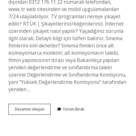
dışından 0312 176 11 22 numaralı telefondan,
www..tr web sitesinden ve mobil uygulamalardan
7/24 ulaşılabiliyor. TV programları nereye şikayet
edilir? RTÜK | Şikayetleriniz/beğenileriniz. İnternet
üzerinden şikayet nasıl yapılır? Yaşadığınız sorunla
ilgili olarak; Detaylı bilgi için lütfen bakınız. Sinema
filmlerini kim denetler? Sinema filmleri önce alt
komisyonlarca incelenir; alt komisyonların talebi,
filmin yapımcısının itirazı veya Bakanlıkça yapılan
yeniden değerlendirme ve sınıflandırma talebi
üzerine Değerlendirme ve Sınıflandırma Komisyonu,
yani “Yüksek Değerlendirme Komisyonu” tarafından
yeniden…
Sinema
Devamını okuyun
Yorum Bırak
Nereye
Şikayet
Edilir