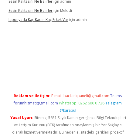
Sesin Kalitesini Ne Belirler
için
admin
Sesin Kalitesini Ne Belirler
için
Melodi
Japonyada Kaç Kadın Kaç Erkek Var
için
admin
iabella
Reklam ve İletişim:
E-mail:
backlinkpaneli@gmail.com
Teams:
forumhizmeti@gmail.com
Whatsapp: 0262 606 0 726
Telegram:
@karabul
Yasal Uyarı:
Sitemiz, 5651 Sayılı Kanun gereğince Bilgi Teknolojileri
ve İletişim Kurumu (BTK) tarafından onaylanmış bir Yer Sağlayıcı
olarak hizmet vermektedir. Bu nedenle, sitedeki içerikleri proaktif