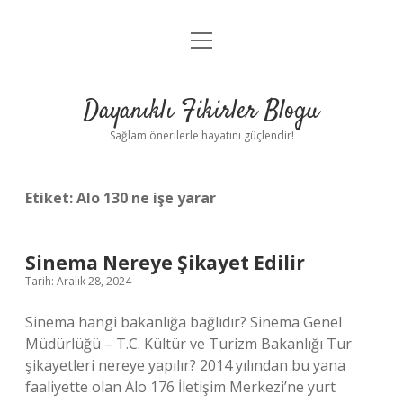
menüyü
Anasayfa
aç
Gizlilik Politikası
Dayanıklı Fikirler Blogu
Yasal Uyarı
Sağlam önerilerle hayatını güçlendir!
Hakkımızda
Etiket:
Alo 130 ne işe yarar
Sinema Nereye Şikayet Edilir
Tarih: Aralık 28, 2024
Sinema hangi bakanlığa bağlıdır? Sinema Genel
Müdürlüğü – T.C. Kültür ve Turizm Bakanlığı Tur
şikayetleri nereye yapılır? 2014 yılından bu yana
faaliyette olan Alo 176 İletişim Merkezi’ne yurt