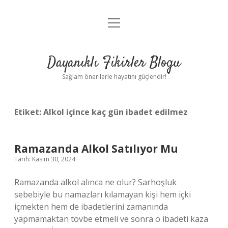
menüyü
Anasayfa
aç
Gizlilik Politikası
Dayanıklı Fikirler Blogu
Yasal Uyarı
Sağlam önerilerle hayatını güçlendir!
Hakkımızda
Etiket:
Alkol içince kaç gün ibadet edilmez
Ramazanda Alkol Satılıyor Mu
Tarih: Kasım 30, 2024
Ramazanda alkol alınca ne olur? Sarhoşluk
sebebiyle bu namazları kılamayan kişi hem içki
içmekten hem de ibadetlerini zamanında
yapmamaktan tövbe etmeli ve sonra o ibadeti kaza