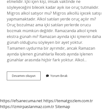
etmelidir. İçki içen kişi, imsak vaktinde ne
söyleyeceğini bilecek kadar ayık ise oruç tutmalıdır.
Migros alkol satıyor mu? Migros alkollü içecek satışı
yapmamaktadır. Alkol satılan yerde oruç açılır mı?
Oruç bozulmaz ama içki satılan yerlerde orucu
bozmak mümkün değildir. Ramazanda alkol içmek
ekstra günah mı? Ramazan ayında içki içmenin daha
günah olduğunu söyleyen bir ayet yoktur.
Tamamen uydurma bir ayrımdır, ancak Ramazan
ayında işlenen günahlarla Receb ayında işlenen
günahlar arasında hiçbir fark yoktur. Alkol…
Ramazanda
Devamını okuyun
Yorum Bırak
Alkol
Satılıyor
Mu
https://efsanecuma.net
https://tematgozlem.com.tr
https://izmirpaslanmaz.com.tr
Sitemap