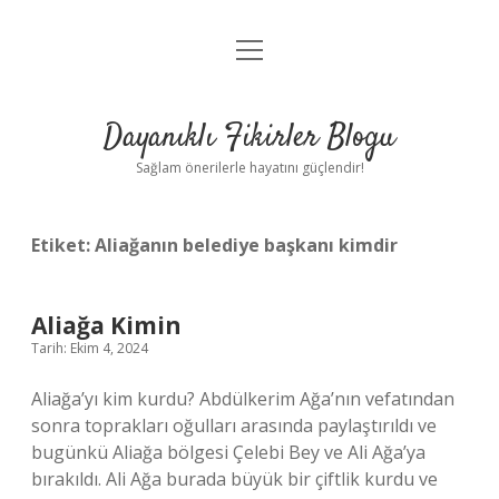
menüyü
Anasayfa
aç
Gizlilik Politikası
Dayanıklı Fikirler Blogu
Yasal Uyarı
Sağlam önerilerle hayatını güçlendir!
Hakkımızda
Etiket:
Aliağanın belediye başkanı kimdir
Aliağa Kimin
Tarih: Ekim 4, 2024
Aliağa’yı kim kurdu? Abdülkerim Ağa’nın vefatından
sonra toprakları oğulları arasında paylaştırıldı ve
bugünkü Aliağa bölgesi Çelebi Bey ve Ali Ağa’ya
bırakıldı. Ali Ağa burada büyük bir çiftlik kurdu ve