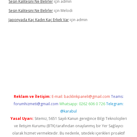
Sesin Kalitesini Ne Belirler
için
admin
Sesin Kalitesini Ne Belirler
için
Melodi
Japonyada Kaç Kadın Kaç Erkek Var
için
admin
iabella
Reklam ve İletişim:
E-mail:
backlinkpaneli@gmail.com
Teams:
forumhizmeti@gmail.com
Whatsapp: 0262 606 0 726
Telegram:
@karabul
Yasal Uyarı:
Sitemiz, 5651 Sayılı Kanun gereğince Bilgi Teknolojileri
ve İletişim Kurumu (BTK) tarafından onaylanmış bir Yer Sağlayıcı
olarak hizmet vermektedir. Bu nedenle, sitedeki içerikleri proaktif