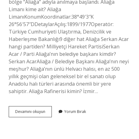
bölge “Aliağa” adıyla anılmaya başlandı. Aliağa
Limanı kime ait? Aliağa
LimanıKonumKoordinatlar:38°49′3″K
26°56′57″DDetaylarAçılış:1899/1977Operatör:
Türkiye Cumhuriyeti Ulaştırma, Denizcilik ve
Haberleşme Bakanlığı9 diğer hat Aliağa Serkan Acar
hangi partiden? Milliyetçi Hareket PartisiSerkan
Acar / Parti Aliağa’nın belediye başkanı kimdir?
Serkan AcarAliağa / Belediye Başkanı Aliağa’nın neyi
meşhur? Aliağa’nın ünlü Helvacı halısı, en az 500
yıllık geçmişi olan geleneksel bir el sanatı olup
Anadolu halı türleri arasında önemli bir yere
sahiptir. Aliağa Rafinerisi kimin? İzmir…
Aliağa
Devamını okuyun
Yorum Bırak
Kimin